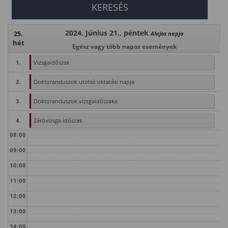
2024. Június 21., péntek
25.
Alajos napja
hét
Egész vagy több napos események
1.
Vizsgaidőszak
2.
Doktoranduszok utolsó oktatási napja
3.
Doktoranduszok vizsgaidőszaka
4.
Záróvizsga időszak
08:00
09:00
10:00
11:00
12:00
13:00
14:00