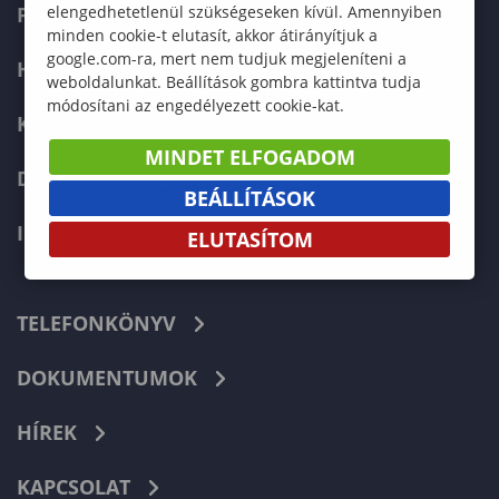
FELVÉTELIZŐKNEK
elengedhetetlenül szükségeseken kívül. Amennyiben
minden cookie-t elutasít, akkor átirányítjuk a
google.com-ra, mert nem tudjuk megjeleníteni a
HALLGATÓKNAK
weboldalunkat. Beállítások gombra kattintva tudja
módosítani az engedélyezett cookie-kat.
KÉPZÉSEK
MINDET ELFOGADOM
DOKTORI ISKOLA
BEÁLLÍTÁSOK
INTERNATIONAL
ELUTASÍTOM
TELEFONKÖNYV
DOKUMENTUMOK
HÍREK
KAPCSOLAT