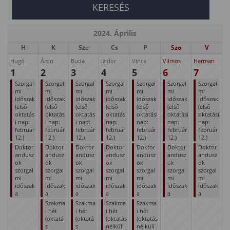
2024. Április
H
K
Sze
Cs
P
Szo
V
Hugó
Áron
Buda
Izidor
Vince
Vilmos
Herman
1
2
3
4
5
6
7
Szorgal
Szorgal
Szorgal
Szorgal
Szorgal
Szorgal
Szorgal
mi
mi
mi
mi
mi
mi
mi
időszak
időszak
időszak
időszak
időszak
időszak
időszak
(első
(első
(első
(első
(első
(első
(első
oktatás
oktatás
oktatás
oktatási
oktatási
oktatási
oktatási
i nap:
i nap:
i nap:
nap:
nap:
nap:
nap:
február
február
február
február
február
február
február
12.)
12.)
12.)
12.)
12.)
12.)
12.)
Doktor
Doktor
Doktor
Doktor
Doktor
Doktor
Doktor
andusz
andusz
andusz
andusz
andusz
andusz
andusz
ok
ok
ok
ok
ok
ok
ok
szorgal
szorgal
szorgal
szorgal
szorgal
szorgal
szorgal
mi
mi
mi
mi
mi
mi
mi
időszak
időszak
időszak
időszak
időszak
időszak
időszak
a
a
a
a
a
a
a
Szakma
Szakma
Szakma
Szakma
i hét
i hét
i hét
i hét
(oktatá
(oktatá
(oktatás
(oktatás
s
s
nélküli
nélküli