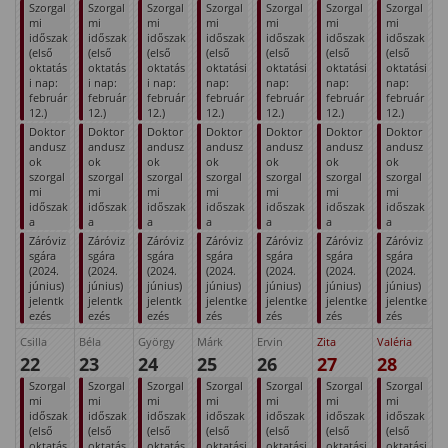
Szorgal
Szorgal
Szorgal
Szorgal
Szorgal
Szorgal
Szorgal
mi
mi
mi
mi
mi
mi
mi
időszak
időszak
időszak
időszak
időszak
időszak
időszak
(első
(első
(első
(első
(első
(első
(első
oktatás
oktatás
oktatás
oktatási
oktatási
oktatási
oktatási
i nap:
i nap:
i nap:
nap:
nap:
nap:
nap:
február
február
február
február
február
február
február
12.)
12.)
12.)
12.)
12.)
12.)
12.)
Doktor
Doktor
Doktor
Doktor
Doktor
Doktor
Doktor
andusz
andusz
andusz
andusz
andusz
andusz
andusz
ok
ok
ok
ok
ok
ok
ok
szorgal
szorgal
szorgal
szorgal
szorgal
szorgal
szorgal
mi
mi
mi
mi
mi
mi
mi
időszak
időszak
időszak
időszak
időszak
időszak
időszak
a
a
a
a
a
a
a
Záróviz
Záróviz
Záróviz
Záróviz
Záróviz
Záróviz
Záróviz
sgára
sgára
sgára
sgára
sgára
sgára
sgára
(2024.
(2024.
(2024.
(2024.
(2024.
(2024.
(2024.
június)
június)
június)
június)
június)
június)
június)
jelentk
jelentk
jelentk
jelentke
jelentke
jelentke
jelentke
ezés
ezés
ezés
zés
zés
zés
zés
Csilla
Béla
György
Márk
Ervin
Zita
Valéria
22
23
24
25
26
27
28
Szorgal
Szorgal
Szorgal
Szorgal
Szorgal
Szorgal
Szorgal
mi
mi
mi
mi
mi
mi
mi
időszak
időszak
időszak
időszak
időszak
időszak
időszak
(első
(első
(első
(első
(első
(első
(első
oktatás
oktatás
oktatás
oktatási
oktatási
oktatási
oktatási