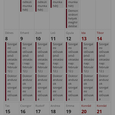
nélküli
nélküli
munka
munka
munka
munka
hét)
hét)
hét)
hét)
Demon
strátori
helyek
meghir
detése
Dénes
Erhard
Zsolt
Leó
Gyula
Ida
Tibor
8
9
10
11
12
13
14
Szorgal
Szorgal
Szorgal
Szorgal
Szorgal
Szorgal
Szorgal
mi
mi
mi
mi
mi
mi
mi
időszak
időszak
időszak
időszak
időszak
időszak
időszak
(első
(első
(első
(első
(első
(első
(első
oktatás
oktatás
oktatás
oktatási
oktatási
oktatási
oktatási
i nap:
i nap:
i nap:
nap:
nap:
nap:
nap:
február
február
február
február
február
február
február
12.)
12.)
12.)
12.)
12.)
12.)
12.)
Doktor
Doktor
Doktor
Doktor
Doktor
Doktor
Doktor
andusz
andusz
andusz
andusz
andusz
andusz
andusz
ok
ok
ok
ok
ok
ok
ok
szorgal
szorgal
szorgal
szorgal
szorgal
szorgal
szorgal
mi
mi
mi
mi
mi
mi
mi
időszak
időszak
időszak
időszak
időszak
időszak
időszak
a
a
a
a
a
a
a
Tas
Csongor
Rudolf
Andrea
Emma
Konrád
Konrád
15
16
17
18
19
20
21