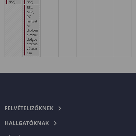
BSc)
BSc)
BSc,
MSc,
PG
hallgat
ók
diplom
a-/szak
dolgoz
attéma
választ
ása
FELVÉTELIZŐKNEK
HALLGATÓKNAK