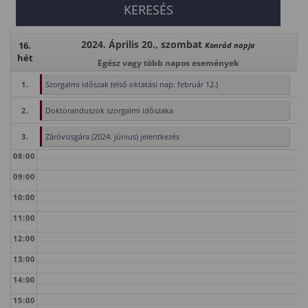
2024. Április 20., szombat
16.
Konrád napja
hét
Egész vagy több napos események
1.
Szorgalmi időszak (első oktatási nap: február 12.)
2.
Doktoranduszok szorgalmi időszaka
3.
Záróvizsgára (2024. június) jelentkezés
08:00
09:00
10:00
11:00
12:00
13:00
14:00
15:00