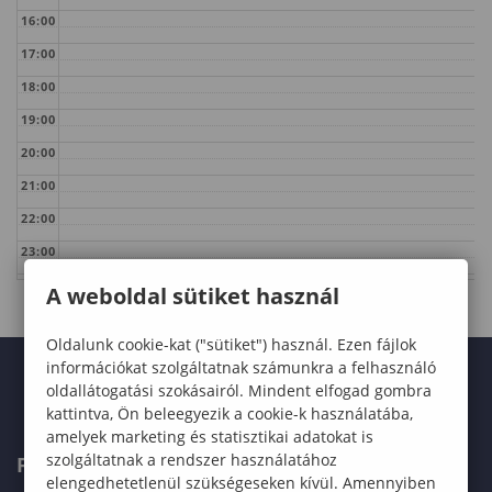
16:00
17:00
18:00
19:00
20:00
21:00
22:00
23:00
A weboldal sütiket használ
Oldalunk cookie-kat ("sütiket") használ. Ezen fájlok
információkat szolgáltatnak számunkra a felhasználó
oldallátogatási szokásairól. Mindent elfogad gombra
kattintva, Ön beleegyezik a cookie-k használatába,
amelyek marketing és statisztikai adatokat is
szolgáltatnak a rendszer használatához
FELVÉTELIZŐKNEK
elengedhetetlenül szükségeseken kívül. Amennyiben