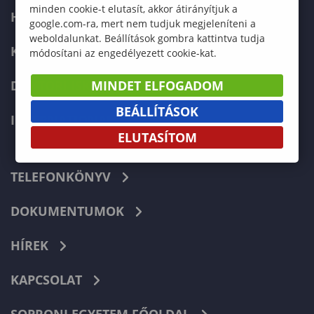
minden cookie-t elutasít, akkor átirányítjuk a
HALLGATÓKNAK
google.com-ra, mert nem tudjuk megjeleníteni a
weboldalunkat. Beállítások gombra kattintva tudja
KÉPZÉSEK
módosítani az engedélyezett cookie-kat.
DOKTORI ISKOLA
MINDET ELFOGADOM
BEÁLLÍTÁSOK
INTERNATIONAL
ELUTASÍTOM
TELEFONKÖNYV
DOKUMENTUMOK
HÍREK
KAPCSOLAT