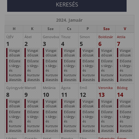
2024. Január
H
K
Sze
Cs
P
Szo
V
ÚJÉV
Ábel
Genovéva
Titusz
Simon
Boldizsár
Attila
1
2
3
4
5
6
7
Vizsgai
Vizsgai
Vizsgai
Vizsgai
Vizsgai
Vizsgai
Vizsgai
dőszak
dőszak
dőszak
dőszak
dőszak
dőszak
dőszak
Előzete
Előzete
Előzete
Előzete
Előzete
Előzete
Előzete
s tárgy-
s tárgy-
s tárgy-
s tárgy-
s tárgy-
s tárgy-
s tárgy-
és
és
és
és
és
és
és
kurzusv
kurzusv
kurzusv
kurzusv
kurzusv
kurzusv
kurzusv
álasztás
álasztás
álasztás
álasztás
álasztás
álasztás
álasztás
Gyöngyvér
Marcell
Melánia
Ágota
Ernő
Veronika
Bódog
8
9
10
11
12
13
14
Vizsgai
Vizsgai
Vizsgai
Vizsgai
Vizsgai
Vizsgai
Vizsgai
dőszak
dőszak
dőszak
dőszak
dőszak
dőszak
dőszak
Előzete
Előzete
Előzete
Előzete
Előzete
Előzete
Előzete
s tárgy-
s tárgy-
s tárgy-
s tárgy-
s tárgy-
s tárgy-
s tárgy-
és
és
és
és
és
és
és
kurzusv
kurzusv
kurzusv
kurzusv
kurzusv
kurzusv
kurzusv
álasztás
álasztás
álasztás
álasztás
álasztás
álasztás
álasztás
Lóránt
Gusztáv
Antal
Piroska
Sára
Sebestyén
Ágnes