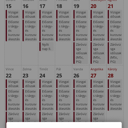
15
16
17
18
19
20
21
Vizsgai
Vizsgai
Vizsgai
Vizsgai
Vizsgai
Vizsgai
Vizsgai
dőszak
dőszak
dőszak
dőszak
dőszak
dőszak
dőszak
Előzete
Előzete
Előzete
Előzete
Előzete
Előzete
Előzete
s tárgy-
s tárgy-
s tárgy-
s tárgy-
s tárgy-
s tárgy-
s tárgy-
és
és
és
és
és
és
és
kurzusv
kurzusv
kurzusv
kurzusv
kurzusv
kurzusv
kurzusv
álasztás
álasztás
álasztás
álasztás
álasztás
álasztás
álasztás
Nyílt
Záróviz
Záróviz
Záróviz
nap II.
sga
sga
sga
időszak
időszak
időszak
(MSc,
(MSc,
(MSc,
PG)
PG)
PG)
Vince
Zelma
Timót
Pál
Vanda
Angelika
Károly
22
23
24
25
26
27
28
Vizsgai
Vizsgai
Vizsgai
Vizsgai
Vizsgai
Vizsgai
Vizsgai
dőszak
dőszak
dőszak
dőszak
dőszak
dőszak
dőszak
Előzete
Előzete
Előzete
Előzete
Előzete
Előzete
Előzete
s tárgy-
s tárgy-
s tárgy-
s tárgy-
s tárgy-
s tárgy-
s tárgy-
és
és
és
és
és
és
és
kurzusv
kurzusv
kurzusv
kurzusv
kurzusv
kurzusv
kurzusv
álasztás
álasztás
álasztás
álasztás
álasztás
álasztás
álasztás
Záróviz
Záróviz
Záróviz
Záróviz
Záróviz
Záróviz
sga
sga
sga
sga
sga
sga
időszak
időszak
időszak
időszak
időszak
időszak
(MSc,
(MSc,
(MSc,
(MSc,
(MSc,
(MSc,