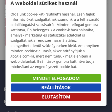
A weboldal sütiket használ
PG)
PG)
PG)
PG)
PG)
PG)
Adél
Martina
Marcella
Oldalunk cookie-kat ("sütiket") használ. Ezen fájlok
29
30
31
információkat szolgáltatnak számunkra a felhasználó
Vizsgai
Vizsgai
Vizsgai
dőszak
dőszak
dőszak
oldallátogatási szokásairól. Mindent elfogad gombra
Előzete
Előzete
Előzete
kattintva, Ön beleegyezik a cookie-k használatába,
s tárgy-
s tárgy-
s tárgy-
amelyek marketing és statisztikai adatokat is
és
és
és
szolgáltatnak a rendszer használatához
kurzusv
kurzusv
kurzusv
álasztás
álasztás
álasztás
elengedhetetlenül szükségeseken kívül. Amennyiben
minden cookie-t elutasít, akkor átirányítjuk a
google.com-ra, mert nem tudjuk megjeleníteni a
weboldalunkat. Beállítások gombra kattintva tudja
módosítani az engedélyezett cookie-kat.
MINDET ELFOGADOM
BEÁLLÍTÁSOK
FELVÉTELIZŐKNEK
ELUTASÍTOM
HALLGATÓKNAK