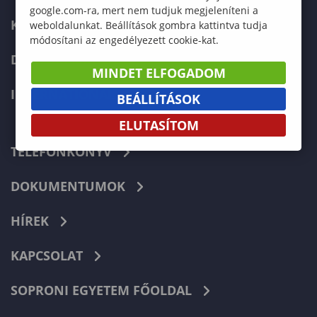
google.com-ra, mert nem tudjuk megjeleníteni a
KÉPZÉSEK
weboldalunkat. Beállítások gombra kattintva tudja
módosítani az engedélyezett cookie-kat.
DOKTORI ISKOLA
MINDET ELFOGADOM
INTERNATIONAL
BEÁLLÍTÁSOK
ELUTASÍTOM
TELEFONKÖNYV
DOKUMENTUMOK
HÍREK
KAPCSOLAT
SOPRONI EGYETEM FŐOLDAL