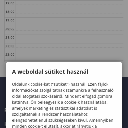
17:00
18:00
19:00
20:00
21:00
22:00
23:00
A weboldal sütiket használ
Oldalunk cookie-kat ("sütiket") használ. Ezen fájlok
információkat szolgáltatnak számunkra a felhasználó
oldallátogatási szokásairól. Mindent elfogad gombra
kattintva, Ön beleegyezik a cookie-k használatába,
amelyek marketing és statisztikai adatokat is
FELVÉTELIZŐKNEK
szolgáltatnak a rendszer használatához
elengedhetetlenül szükségeseken kívül. Amennyiben
HALLGATÓKNAK
minden cookie-t elutasít, akkor átirányítjuk a