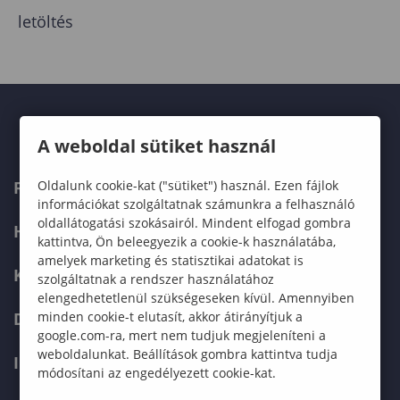
letöltés
A weboldal sütiket használ
Oldalunk cookie-kat ("sütiket") használ. Ezen fájlok
FELVÉTELIZŐKNEK
információkat szolgáltatnak számunkra a felhasználó
oldallátogatási szokásairól. Mindent elfogad gombra
HALLGATÓKNAK
kattintva, Ön beleegyezik a cookie-k használatába,
amelyek marketing és statisztikai adatokat is
KÉPZÉSEK
szolgáltatnak a rendszer használatához
elengedhetetlenül szükségeseken kívül. Amennyiben
minden cookie-t elutasít, akkor átirányítjuk a
DOKTORI ISKOLA
google.com-ra, mert nem tudjuk megjeleníteni a
weboldalunkat. Beállítások gombra kattintva tudja
INTERNATIONAL
módosítani az engedélyezett cookie-kat.