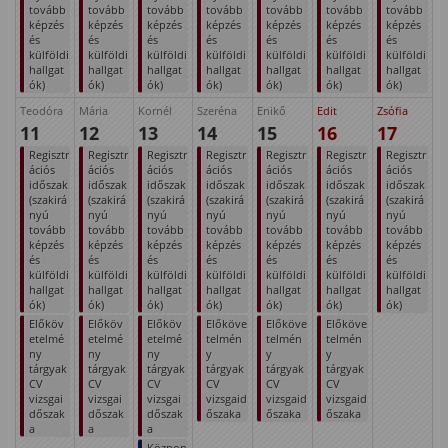
tovább
tovább
tovább
tovább
tovább
tovább
tovább
képzés
képzés
képzés
képzés
képzés
képzés
képzés
és
és
és
és
és
és
és
külföldi
külföldi
külföldi
külföldi
külföldi
külföldi
külföldi
hallgat
hallgat
hallgat
hallgat
hallgat
hallgat
hallgat
ók)
ók)
ók)
ók)
ók)
ók)
ók)
Teodóra
Mária
Kornél
Szeréna
Enikő
Edit
Zsófia
11
12
13
14
15
16
17
Regisztr
Regisztr
Regisztr
Regisztr
Regisztr
Regisztr
Regisztr
ációs
ációs
ációs
ációs
ációs
ációs
ációs
időszak
időszak
időszak
időszak
időszak
időszak
időszak
(szakirá
(szakirá
(szakirá
(szakirá
(szakirá
(szakirá
(szakirá
nyú
nyú
nyú
nyú
nyú
nyú
nyú
tovább
tovább
tovább
tovább
tovább
tovább
tovább
képzés
képzés
képzés
képzés
képzés
képzés
képzés
és
és
és
és
és
és
és
külföldi
külföldi
külföldi
külföldi
külföldi
külföldi
külföldi
hallgat
hallgat
hallgat
hallgat
hallgat
hallgat
hallgat
ók)
ók)
ók)
ók)
ók)
ók)
ók)
Előköv
Előköv
Előköv
Előköve
Előköve
Előköve
etelmé
etelmé
etelmé
telmén
telmén
telmén
ny
ny
ny
y
y
y
tárgyak
tárgyak
tárgyak
tárgyak
tárgyak
tárgyak
CV
CV
CV
CV
CV
CV
vizsgai
vizsgai
vizsgai
vizsgaid
vizsgaid
vizsgaid
dőszak
dőszak
dőszak
őszaka
őszaka
őszaka
a
a
a
Közpon