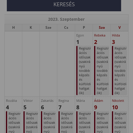
2023. Szeptember
H
K
Sze
Cs
P
Szo
V
Egon
Rebeka
Hilda
1
2
3
Regisztr
Regisztr
Regisztr
ációs
ációs
ációs
időszak
időszak
időszak
(szakirá
(szakirá
(szakirá
nyú
nyú
nyú
tovább
tovább
tovább
képzés
képzés
képzés
és
és
és
külföldi
külföldi
külföldi
hallgat
hallgat
hallgat
ók)
ók)
ók)
Rozália
Viktor
Zakariás
Regina
Mária
Ádám
Nikolett
4
5
6
7
8
9
10
Regisztr
Regisztr
Regisztr
Regisztr
Regisztr
Regisztr
Regisztr
ációs
ációs
ációs
ációs
ációs
ációs
ációs
időszak
időszak
időszak
időszak
időszak
időszak
időszak
(szakirá
(szakirá
(szakirá
(szakirá
(szakirá
(szakirá
(szakirá
nyú
nyú
nyú
nyú
nyú
nyú
nyú