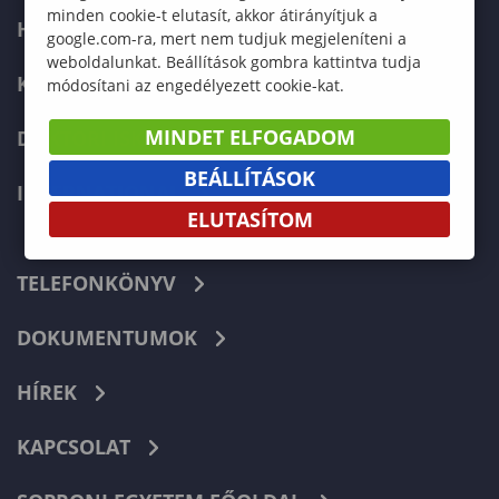
minden cookie-t elutasít, akkor átirányítjuk a
HALLGATÓKNAK
google.com-ra, mert nem tudjuk megjeleníteni a
weboldalunkat. Beállítások gombra kattintva tudja
KÉPZÉSEK
módosítani az engedélyezett cookie-kat.
MINDET ELFOGADOM
DOKTORI ISKOLA
BEÁLLÍTÁSOK
INTERNATIONAL
ELUTASÍTOM
TELEFONKÖNYV
DOKUMENTUMOK
HÍREK
KAPCSOLAT