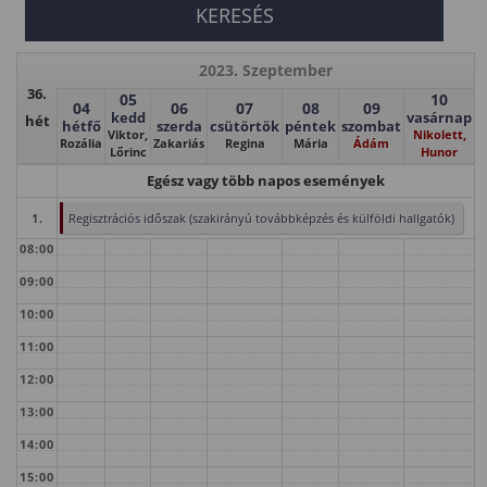
2023. Szeptember
36.
05
10
04
06
07
08
09
kedd
vasárnap
hét
hétfő
szerda
csütörtök
péntek
szombat
Viktor,
Nikolett,
Rozália
Zakariás
Regina
Mária
Ádám
Lőrinc
Hunor
Egész vagy több napos események
1.
Regisztrációs időszak (szakirányú továbbképzés és külföldi hallgatók)
08:00
09:00
10:00
11:00
12:00
13:00
14:00
15:00