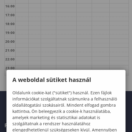
16:00
17:00
18:00
19:00
20:00
21:00
22:00
23:00
A weboldal sütiket használ
Oldalunk cookie-kat ("sütiket") használ. Ezen fájlok
információkat szolgáltatnak számunkra a felhasználó
oldallátogatási szokásairól. Mindent elfogad gombra
kattintva, Ön beleegyezik a cookie-k használatába,
amelyek marketing és statisztikai adatokat is
szolgáltatnak a rendszer használatához
FELVÉTELIZŐKNEK
elengedhetetlenül szükségeseken kívül. Amennyiben