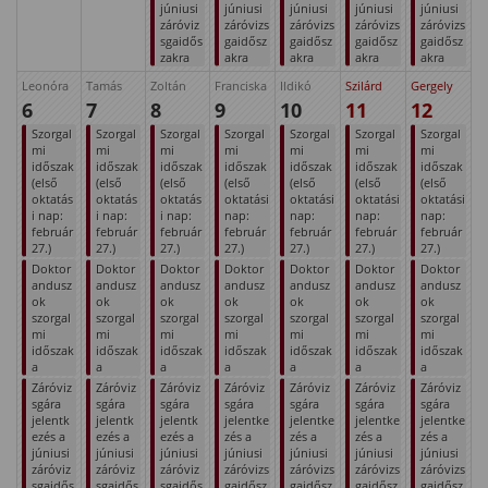
júniusi
júniusi
júniusi
júniusi
júniusi
záróviz
záróvizs
záróvizs
záróvizs
záróvizs
sgaidős
gaidősz
gaidősz
gaidősz
gaidősz
zakra
akra
akra
akra
akra
Leonóra
Tamás
Zoltán
Franciska
Ildikó
Szilárd
Gergely
6
7
8
9
10
11
12
Szorgal
Szorgal
Szorgal
Szorgal
Szorgal
Szorgal
Szorgal
mi
mi
mi
mi
mi
mi
mi
időszak
időszak
időszak
időszak
időszak
időszak
időszak
(első
(első
(első
(első
(első
(első
(első
oktatás
oktatás
oktatás
oktatási
oktatási
oktatási
oktatási
i nap:
i nap:
i nap:
nap:
nap:
nap:
nap:
február
február
február
február
február
február
február
27.)
27.)
27.)
27.)
27.)
27.)
27.)
Doktor
Doktor
Doktor
Doktor
Doktor
Doktor
Doktor
andusz
andusz
andusz
andusz
andusz
andusz
andusz
ok
ok
ok
ok
ok
ok
ok
szorgal
szorgal
szorgal
szorgal
szorgal
szorgal
szorgal
mi
mi
mi
mi
mi
mi
mi
időszak
időszak
időszak
időszak
időszak
időszak
időszak
a
a
a
a
a
a
a
Záróviz
Záróviz
Záróviz
Záróviz
Záróviz
Záróviz
Záróviz
sgára
sgára
sgára
sgára
sgára
sgára
sgára
jelentk
jelentk
jelentk
jelentke
jelentke
jelentke
jelentke
ezés a
ezés a
ezés a
zés a
zés a
zés a
zés a
júniusi
júniusi
júniusi
júniusi
júniusi
júniusi
júniusi
záróviz
záróviz
záróviz
záróvizs
záróvizs
záróvizs
záróvizs
sgaidős
sgaidős
sgaidős
gaidősz
gaidősz
gaidősz
gaidősz