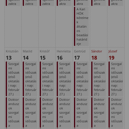
zakra
zakra
zakra
akra
akra
akra
akra
A Kari
HÖK
kérelme
k
általán
os
beadási
határid
eje
Krisztián
Matild
Kristóf
Henrietta
Gertrúd
Sándor
József
13
14
15
16
17
18
19
Szorgal
Szorgal
Szorgal
Szorgal
Szorgal
Szorgal
Szorgal
mi
mi
mi
mi
mi
mi
mi
időszak
időszak
időszak
időszak
időszak
időszak
időszak
(első
(első
(első
(első
(első
(első
(első
oktatás
oktatás
oktatás
oktatási
oktatási
oktatási
oktatási
i nap:
i nap:
i nap:
nap:
nap:
nap:
nap:
február
február
február
február
február
február
február
27.)
27.)
27.)
27.)
27.)
27.)
27.)
Doktor
Doktor
Doktor
Doktor
Doktor
Doktor
Doktor
andusz
andusz
andusz
andusz
andusz
andusz
andusz
ok
ok
ok
ok
ok
ok
ok
szorgal
szorgal
szorgal
szorgal
szorgal
szorgal
szorgal
mi
mi
mi
mi
mi
mi
mi
időszak
időszak
időszak
időszak
időszak
időszak
időszak
a
a
a
a
a
a
a