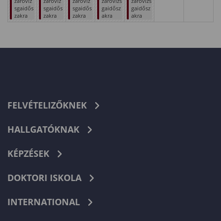
záróviz
záróviz
záróviz
záróvizs
záróvizs
sgaidős
sgaidős
sgaidős
gaidősz
gaidősz
zakra
zakra
zakra
akra
akra
FELVÉTELIZŐKNEK
HALLGATÓKNAK
KÉPZÉSEK
DOKTORI ISKOLA
INTERNATIONAL