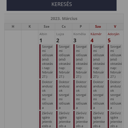
2023. Március
H
K
Sze
Cs
P
Szo
V
Albin
Lujza
Kornélia
Kázmér
Adorján
1
2
3
4
5
Szorgal
Szorgal
Szorgal
Szorgal
Szorgal
mi
mi
mi
mi
mi
időszak
időszak
időszak
időszak
időszak
(első
(első
(első
(első
(első
oktatás
oktatási
oktatási
oktatási
oktatási
i nap:
nap:
nap:
nap:
nap:
február
február
február
február
február
27.)
27.)
27.)
27.)
27.)
Doktor
Doktor
Doktor
Doktor
Doktor
andusz
andusz
andusz
andusz
andusz
ok
ok
ok
ok
ok
szorgal
szorgal
szorgal
szorgal
szorgal
mi
mi
mi
mi
mi
időszak
időszak
időszak
időszak
időszak
a
a
a
a
a
Záróviz
Záróviz
Záróviz
Záróviz
Záróviz
sgára
sgára
sgára
sgára
sgára
jelentk
jelentke
jelentke
jelentke
jelentke
ezés a
zés a
zés a
zés a
zés a