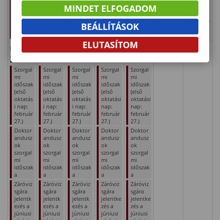
ezés a
ezés a
ezés a
zés a
zés a
zés a
zés a
MINDET ELFOGADOM
júniusi
júniusi
júniusi
júniusi
júniusi
júniusi
júniusi
záróviz
záróviz
záróviz
záróvizs
záróvizs
záróvizs
záróvizs
BEÁLLÍTÁSOK
sgaidős
sgaidős
sgaidős
gaidősz
gaidősz
gaidősz
gaidősz
zakra
zakra
zakra
akra
akra
akra
akra
ELUTASÍTOM
Hajnalka
Gedeon
Auguszta
Zalán
Árpád
27
28
29
30
31
Szorgal
Szorgal
Szorgal
Szorgal
Szorgal
mi
mi
mi
mi
mi
időszak
időszak
időszak
időszak
időszak
(első
(első
(első
(első
(első
oktatás
oktatás
oktatás
oktatási
oktatási
i nap:
i nap:
i nap:
nap:
nap:
február
február
február
február
február
27.)
27.)
27.)
27.)
27.)
Doktor
Doktor
Doktor
Doktor
Doktor
andusz
andusz
andusz
andusz
andusz
ok
ok
ok
ok
ok
szorgal
szorgal
szorgal
szorgal
szorgal
mi
mi
mi
mi
mi
időszak
időszak
időszak
időszak
időszak
a
a
a
a
a
Záróviz
Záróviz
Záróviz
Záróviz
Záróviz
sgára
sgára
sgára
sgára
sgára
jelentk
jelentk
jelentk
jelentke
jelentke
ezés a
ezés a
ezés a
zés a
zés a
júniusi
júniusi
júniusi
júniusi
júniusi