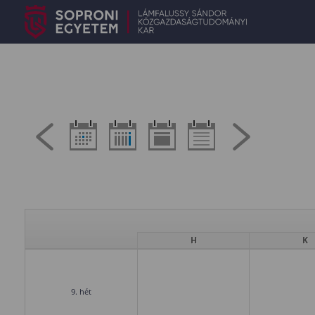
H
K
9. hét