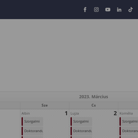
2023. Március
Sze
Cs
1
2
Albin
Lujza
Kornélia
Szorgalmi
Szorgalmi
Szorgalmi
időszak
időszak
időszak
Doktoranduszok
Doktoranduszok
Doktoran
(első
(első
(első