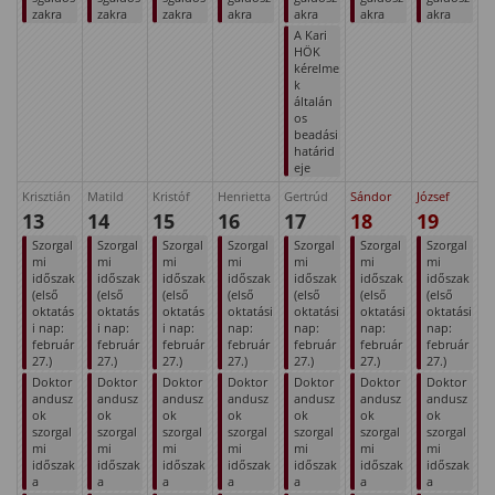
zakra
zakra
zakra
akra
akra
akra
akra
A Kari
HÖK
kérelme
k
általán
os
beadási
határid
eje
Krisztián
Matild
Kristóf
Henrietta
Gertrúd
Sándor
József
13
14
15
16
17
18
19
Szorgal
Szorgal
Szorgal
Szorgal
Szorgal
Szorgal
Szorgal
mi
mi
mi
mi
mi
mi
mi
időszak
időszak
időszak
időszak
időszak
időszak
időszak
(első
(első
(első
(első
(első
(első
(első
oktatás
oktatás
oktatás
oktatási
oktatási
oktatási
oktatási
i nap:
i nap:
i nap:
nap:
nap:
nap:
nap:
február
február
február
február
február
február
február
27.)
27.)
27.)
27.)
27.)
27.)
27.)
Doktor
Doktor
Doktor
Doktor
Doktor
Doktor
Doktor
andusz
andusz
andusz
andusz
andusz
andusz
andusz
ok
ok
ok
ok
ok
ok
ok
szorgal
szorgal
szorgal
szorgal
szorgal
szorgal
szorgal
mi
mi
mi
mi
mi
mi
mi
időszak
időszak
időszak
időszak
időszak
időszak
időszak
a
a
a
a
a
a
a