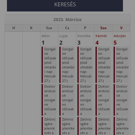
2023. Március
H
K
Sze
Cs
P
Szo
V
Albin
Lujza
Kornélia
Kázmér
Adorján
1
2
3
4
5
Szorgal
Szorgal
Szorgal
Szorgal
Szorgal
mi
mi
mi
mi
mi
időszak
időszak
időszak
időszak
időszak
(első
(első
(első
(első
(első
oktatás
oktatási
oktatási
oktatási
oktatási
i nap:
nap:
nap:
nap:
nap:
február
február
február
február
február
27.)
27.)
27.)
27.)
27.)
Doktor
Doktor
Doktor
Doktor
Doktor
andusz
andusz
andusz
andusz
andusz
ok
ok
ok
ok
ok
szorgal
szorgal
szorgal
szorgal
szorgal
mi
mi
mi
mi
mi
időszak
időszak
időszak
időszak
időszak
a
a
a
a
a
Záróviz
Záróviz
Záróviz
Záróviz
Záróviz
sgára
sgára
sgára
sgára
sgára
jelentk
jelentke
jelentke
jelentke
jelentke
ezés a
zés a
zés a
zés a
zés a