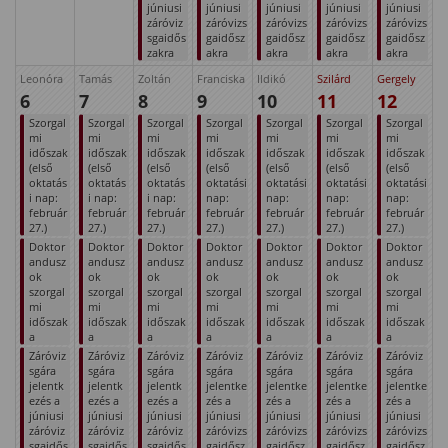
júniusi
júniusi
júniusi
júniusi
júniusi
záróviz
záróvizs
záróvizs
záróvizs
záróvizs
sgaidős
gaidősz
gaidősz
gaidősz
gaidősz
zakra
akra
akra
akra
akra
Leonóra
Tamás
Zoltán
Franciska
Ildikó
Szilárd
Gergely
6
7
8
9
10
11
12
Szorgal
Szorgal
Szorgal
Szorgal
Szorgal
Szorgal
Szorgal
mi
mi
mi
mi
mi
mi
mi
időszak
időszak
időszak
időszak
időszak
időszak
időszak
(első
(első
(első
(első
(első
(első
(első
oktatás
oktatás
oktatás
oktatási
oktatási
oktatási
oktatási
i nap:
i nap:
i nap:
nap:
nap:
nap:
nap:
február
február
február
február
február
február
február
27.)
27.)
27.)
27.)
27.)
27.)
27.)
Doktor
Doktor
Doktor
Doktor
Doktor
Doktor
Doktor
andusz
andusz
andusz
andusz
andusz
andusz
andusz
ok
ok
ok
ok
ok
ok
ok
szorgal
szorgal
szorgal
szorgal
szorgal
szorgal
szorgal
mi
mi
mi
mi
mi
mi
mi
időszak
időszak
időszak
időszak
időszak
időszak
időszak
a
a
a
a
a
a
a
Záróviz
Záróviz
Záróviz
Záróviz
Záróviz
Záróviz
Záróviz
sgára
sgára
sgára
sgára
sgára
sgára
sgára
jelentk
jelentk
jelentk
jelentke
jelentke
jelentke
jelentke
ezés a
ezés a
ezés a
zés a
zés a
zés a
zés a
júniusi
júniusi
júniusi
júniusi
júniusi
júniusi
júniusi
záróviz
záróviz
záróviz
záróvizs
záróvizs
záróvizs
záróvizs
sgaidős
sgaidős
sgaidős
gaidősz
gaidősz
gaidősz
gaidősz