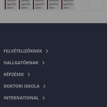
záróviz
záróviz
záróviz
záróvizs
záróvizs
sgaidős
sgaidős
sgaidős
gaidősz
gaidősz
zakra
zakra
zakra
akra
akra
FELVÉTELIZŐKNEK
HALLGATÓKNAK
KÉPZÉSEK
DOKTORI ISKOLA
INTERNATIONAL