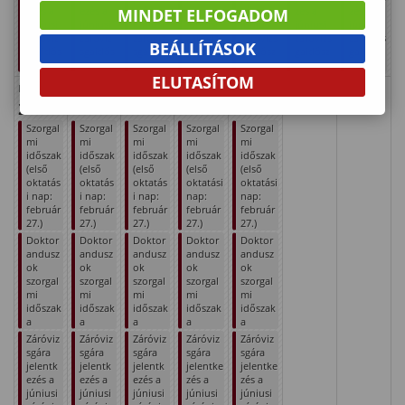
ezés a
ezés a
ezés a
zés a
zés a
zés a
zés a
MINDET ELFOGADOM
júniusi
júniusi
júniusi
júniusi
júniusi
júniusi
júniusi
záróviz
záróviz
záróviz
záróvizs
záróvizs
záróvizs
záróvizs
BEÁLLÍTÁSOK
sgaidős
sgaidős
sgaidős
gaidősz
gaidősz
gaidősz
gaidősz
zakra
zakra
zakra
akra
akra
akra
akra
ELUTASÍTOM
Hajnalka
Gedeon
Auguszta
Zalán
Árpád
27
28
29
30
31
Szorgal
Szorgal
Szorgal
Szorgal
Szorgal
mi
mi
mi
mi
mi
időszak
időszak
időszak
időszak
időszak
(első
(első
(első
(első
(első
oktatás
oktatás
oktatás
oktatási
oktatási
i nap:
i nap:
i nap:
nap:
nap:
február
február
február
február
február
27.)
27.)
27.)
27.)
27.)
Doktor
Doktor
Doktor
Doktor
Doktor
andusz
andusz
andusz
andusz
andusz
ok
ok
ok
ok
ok
szorgal
szorgal
szorgal
szorgal
szorgal
mi
mi
mi
mi
mi
időszak
időszak
időszak
időszak
időszak
a
a
a
a
a
Záróviz
Záróviz
Záróviz
Záróviz
Záróviz
sgára
sgára
sgára
sgára
sgára
jelentk
jelentk
jelentk
jelentke
jelentke
ezés a
ezés a
ezés a
zés a
zés a
júniusi
júniusi
júniusi
júniusi
júniusi