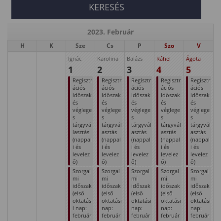
2023. Február
H
K
Sze
Cs
P
Szo
V
Ignác
Karolina
Balázs
Ráhel
Ágota
1
2
3
4
5
Regisztr
Regisztr
Regisztr
Regisztr
Regisztr
ációs
ációs
ációs
ációs
ációs
időszak
időszak
időszak
időszak
időszak
és
és
és
és
és
véglege
véglege
véglege
véglege
véglege
s
s
s
s
s
tárgyvá
tárgyvál
tárgyvál
tárgyvál
tárgyvál
lasztás
asztás
asztás
asztás
asztás
(nappal
(nappal
(nappal
(nappal
(nappal
i és
i és
i és
i és
i és
levelez
levelez
levelez
levelez
levelez
ő)
ő)
ő)
ő)
ő)
Szorgal
Szorgal
Szorgal
Szorgal
Szorgal
mi
mi
mi
mi
mi
időszak
időszak
időszak
időszak
időszak
(első
(első
(első
(első
(első
oktatás
oktatási
oktatási
oktatási
oktatási
i nap:
nap:
nap:
nap:
nap:
február
február
február
február
február