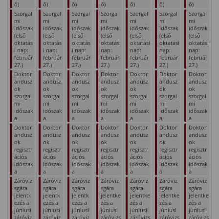
ő)
ő)
ő)
ő)
ő)
ő)
ő)
Szorgal
Szorgal
Szorgal
Szorgal
Szorgal
Szorgal
Szorgal
mi
mi
mi
mi
mi
mi
mi
időszak
időszak
időszak
időszak
időszak
időszak
időszak
(első
(első
(első
(első
(első
(első
(első
oktatás
oktatás
oktatás
oktatási
oktatási
oktatási
oktatási
i nap:
i nap:
i nap:
nap:
nap:
nap:
nap:
február
február
február
február
február
február
február
27.)
27.)
27.)
27.)
27.)
27.)
27.)
Doktor
Doktor
Doktor
Doktor
Doktor
Doktor
Doktor
andusz
andusz
andusz
andusz
andusz
andusz
andusz
ok
ok
ok
ok
ok
ok
ok
szorgal
szorgal
szorgal
szorgal
szorgal
szorgal
szorgal
mi
mi
mi
mi
mi
mi
mi
időszak
időszak
időszak
időszak
időszak
időszak
időszak
a
a
a
a
a
a
a
Doktor
Doktor
Doktor
Doktor
Doktor
Doktor
Doktor
andusz
andusz
andusz
andusz
andusz
andusz
andusz
ok
ok
ok
ok
ok
ok
ok
regisztr
regisztr
regisztr
regisztr
regisztr
regisztr
regisztr
ációs
ációs
ációs
ációs
ációs
ációs
ációs
időszak
időszak
időszak
időszak
időszak
időszak
időszak
a
a
a
a
a
a
a
Záróviz
Záróviz
Záróviz
Záróviz
Záróviz
Záróviz
Záróviz
sgára
sgára
sgára
sgára
sgára
sgára
sgára
jelentk
jelentk
jelentk
jelentke
jelentke
jelentke
jelentke
ezés a
ezés a
ezés a
zés a
zés a
zés a
zés a
júniusi
júniusi
júniusi
júniusi
júniusi
júniusi
júniusi
záróviz
záróviz
záróviz
záróvizs
záróvizs
záróvizs
záróvizs