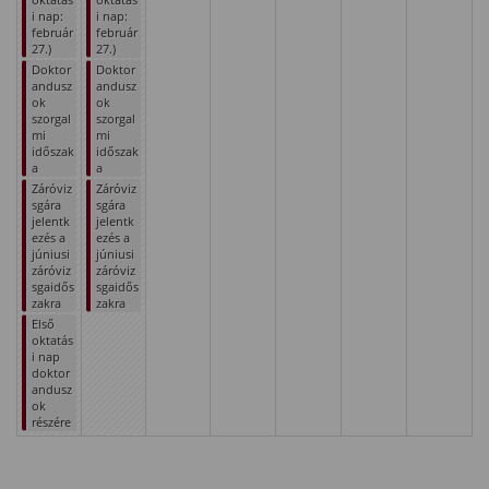
i nap:
i nap:
február
február
27.)
27.)
Doktor
Doktor
andusz
andusz
ok
ok
szorgal
szorgal
mi
mi
időszak
időszak
a
a
Záróviz
Záróviz
sgára
sgára
jelentk
jelentk
ezés a
ezés a
júniusi
júniusi
záróviz
záróviz
sgaidős
sgaidős
zakra
zakra
Első
oktatás
i nap
doktor
andusz
ok
részére