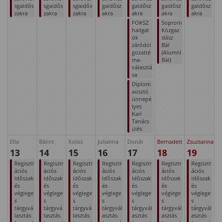
sgaidős
sgaidős
sgaidős
gaidősz
gaidősz
gaidősz
gaidősz
zakra
zakra
zakra
akra
akra
akra
akra
FOKSZ
Soproni
hallgat
Közgaz
ók
dász
záródol
Bál
gozatté
(Alumni
ma-
Bál)
választá
sa
Diplom
aosztó
ünnepé
lyes
Kari
Tanács
ülés
Ella
Bálint
Kolos
Julianna
Donát
Bernadett
Zsuzsanna
13
14
15
16
17
18
19
Regisztr
Regisztr
Regisztr
Regisztr
Regisztr
Regisztr
Regisztr
ációs
ációs
ációs
ációs
ációs
ációs
ációs
időszak
időszak
időszak
időszak
időszak
időszak
időszak
és
és
és
és
és
és
és
véglege
véglege
véglege
véglege
véglege
véglege
véglege
s
s
s
s
s
s
s
tárgyvá
tárgyvá
tárgyvá
tárgyvál
tárgyvál
tárgyvál
tárgyvál
lasztás
lasztás
lasztás
asztás
asztás
asztás
asztás