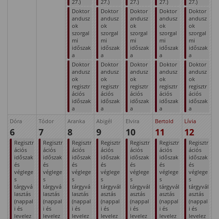
27.)
27.)
27.)
27.)
27.)
Doktor
Doktor
Doktor
Doktor
Doktor
andusz
andusz
andusz
andusz
andusz
ok
ok
ok
ok
ok
szorgal
szorgal
szorgal
szorgal
szorgal
mi
mi
mi
mi
mi
időszak
időszak
időszak
időszak
időszak
a
a
a
a
a
Doktor
Doktor
Doktor
Doktor
Doktor
andusz
andusz
andusz
andusz
andusz
ok
ok
ok
ok
ok
regisztr
regisztr
regisztr
regisztr
regisztr
ációs
ációs
ációs
ációs
ációs
időszak
időszak
időszak
időszak
időszak
a
a
a
a
a
Dóra
Tódor
Aranka
Abigél
Elvira
Bertold
Lívia
6
7
8
9
10
11
12
Regisztr
Regisztr
Regisztr
Regisztr
Regisztr
Regisztr
Regisztr
ációs
ációs
ációs
ációs
ációs
ációs
ációs
időszak
időszak
időszak
időszak
időszak
időszak
időszak
és
és
és
és
és
és
és
véglege
véglege
véglege
véglege
véglege
véglege
véglege
s
s
s
s
s
s
s
tárgyvá
tárgyvá
tárgyvá
tárgyvál
tárgyvál
tárgyvál
tárgyvál
lasztás
lasztás
lasztás
asztás
asztás
asztás
asztás
(nappal
(nappal
(nappal
(nappal
(nappal
(nappal
(nappal
i és
i és
i és
i és
i és
i és
i és
levelez
levelez
levelez
levelez
levelez
levelez
levelez