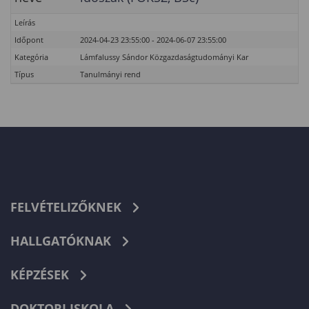
Leírás
Időpont
2024-04-23 23:55:00 - 2024-06-07 23:55:00
Kategória
Lámfalussy Sándor Közgazdaságtudományi Kar
Típus
Tanulmányi rend
FELVÉTELIZŐKNEK
HALLGATÓKNAK
KÉPZÉSEK
DOKTORI ISKOLA