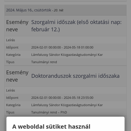
2024. Május 16., csütörtök
- 20. hét
Esemény
Szorgalmi időszak (első oktatási nap:
neve
február 12.)
Leírás
Időpont
2024-02-01 00:00:00 - 2024-05-18 01:00:00
Kategória
Lámfalussy Sándor Közgazdaságtudományi Kar
Típus
Tanulmányi rend
Esemény
Doktoranduszok szorgalmi időszaka
neve
Leírás
Időpont
2024-02-01 00:00:00 - 2024-05-18 23:55:00
Kategória
Lámfalussy Sándor Közgazdaságtudományi Kar
Típus
Tanulmányi rend – PhD
Esemény
Záróvizsgára (2024. június)
A weboldal sütiket használ
neve
jelentkezés