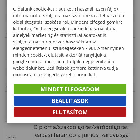
Oldalunk cookie-kat ("sütiket") használ. Ezen fájlok
Leírás
információkat szolgáltatnak számunkra a felhasználó
Időpont
2024-04-15 00:00:00 - 2024-05-16 23:55:00
oldallátogatási szokásairól. Mindent elfogad gombra
Kategória
Lámfalussy Sándor Közgazdaságtudományi Kar
kattintva, Ön beleegyezik a cookie-k használatába,
Típus
Tanulmányi rend
amelyek marketing és statisztikai adatokat is
szolgáltatnak a rendszer használatához
Esemény
Szakmai gyakorlat jelentkezési
elengedhetetlenül szükségeseken kívül. Amennyiben
neve
időszak (FOKSZ, BSc)
minden cookie-t elutasít, akkor átirányítjuk a
google.com-ra, mert nem tudjuk megjeleníteni a
Leírás
weboldalunkat. Beállítások gombra kattintva tudja
Időpont
2024-04-23 23:55:00 - 2024-06-07 23:55:00
módosítani az engedélyezett cookie-kat.
Kategória
Lámfalussy Sándor Közgazdaságtudományi Kar
Típus
Tanulmányi rend
MINDET ELFOGADOM
Diploma/szakdolgozat/záródolgozat
BEÁLLÍTÁSOK
Esemény
leadási határidő (FOKSZ, BSc, MSc,
neve
ELUTASÍTOM
PG)
Diploma/szakdolgozat/záródolgozat
leadási határidő a júniusi záróvizsga
Leírás