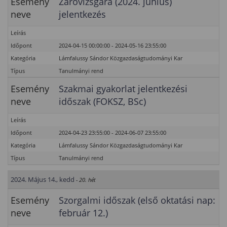
Esemény
Záróvizsgára (2024. június)
neve
jelentkezés
Leírás
Időpont
2024-04-15 00:00:00 - 2024-05-16 23:55:00
Kategória
Lámfalussy Sándor Közgazdaságtudományi Kar
Típus
Tanulmányi rend
Esemény
Szakmai gyakorlat jelentkezési
neve
időszak (FOKSZ, BSc)
Leírás
Időpont
2024-04-23 23:55:00 - 2024-06-07 23:55:00
Kategória
Lámfalussy Sándor Közgazdaságtudományi Kar
Típus
Tanulmányi rend
2024. Május 14., kedd
- 20. hét
Esemény
Szorgalmi időszak (első oktatási nap:
neve
február 12.)