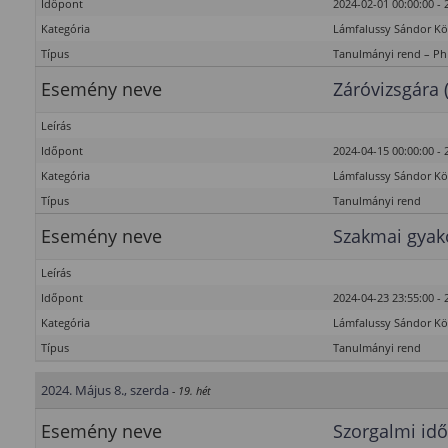
Időpont
2024-02-01 00:00:00 - 
Kategória
Lámfalussy Sándor K
Típus
Tanulmányi rend – P
Esemény neve
Záróvizsgára 
Leírás
Időpont
2024-04-15 00:00:00 - 
Kategória
Lámfalussy Sándor K
Típus
Tanulmányi rend
Esemény neve
Szakmai gyako
Leírás
Időpont
2024-04-23 23:55:00 - 
Kategória
Lámfalussy Sándor K
Típus
Tanulmányi rend
2024. Május 8., szerda
- 19. hét
Esemény neve
Szorgalmi idő