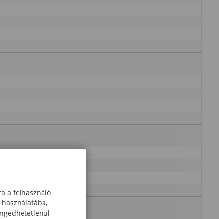
ra a felhasználó
k használatába,
engedhetetlenül