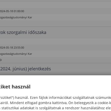
2024-05-18 01:00:00
özgazdaságtudományi Kar
ok szorgalmi időszaka
2024-05-18 23:55:00
özgazdaságtudományi Kar
hD
(2024. június) jelentkezés
2024-05-16 23:55:00
iket használ
özgazdaságtudományi Kar
"sütiket") használ. Ezen fájlok információkat szolgáltatnak számunk
sairól. Mindent elfogad gombra kattintva, Ön beleegyezik a cookie-
rlat jelentkezési időszak (FOKSZ, BSc)
statisztikai adatokat is szolgáltatnak a rendszer használatához el