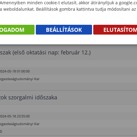
 Amennyiben minden cookie-t elutasít, akkor átirányítjuk a google.
 a weboldalunkat. Beállítások gombra kattintva tudja módosítani az
2024-06-07 23:55:00
özgazdaságtudományi Kar
FOGADOM
BEÁLLÍTÁSOK
ELUTASÍTO
szak (első oktatási nap: február 12.)
2024-05-18 01:00:00
özgazdaságtudományi Kar
ok szorgalmi időszaka
2024-05-18 23:55:00
özgazdaságtudományi Kar
hD