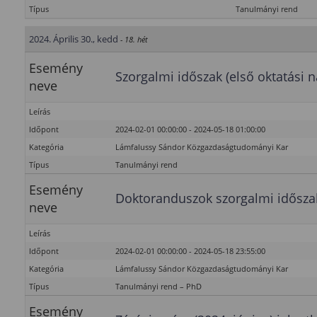
Típus
Tanulmányi rend
2024. Április 30., kedd
- 18. hét
Esemény
Szorgalmi időszak (első oktatási n
neve
Leírás
Időpont
2024-02-01 00:00:00 - 2024-05-18 01:00:00
Kategória
Lámfalussy Sándor Közgazdaságtudományi Kar
Típus
Tanulmányi rend
Esemény
Doktoranduszok szorgalmi idősza
neve
Leírás
Időpont
2024-02-01 00:00:00 - 2024-05-18 23:55:00
Kategória
Lámfalussy Sándor Közgazdaságtudományi Kar
Típus
Tanulmányi rend – PhD
Esemény