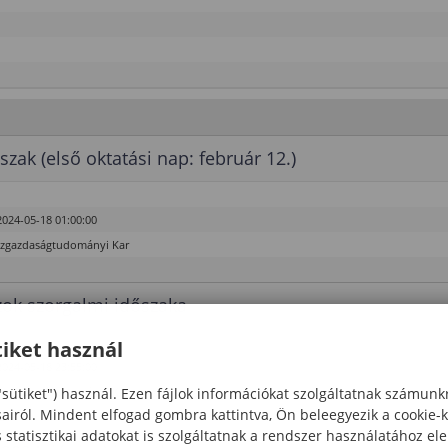
szak (első oktatási nap: február 12.)
2024-05-18 01:00:00
özgazdaságtudományi Kar
ok szorgalmi időszaka
iket használ
2024-05-18 23:55:00
"sütiket") használ. Ezen fájlok információkat szolgáltatnak számunk
özgazdaságtudományi Kar
sairól. Mindent elfogad gombra kattintva, Ön beleegyezik a cookie-
hD
statisztikai adatokat is szolgáltatnak a rendszer használatához el