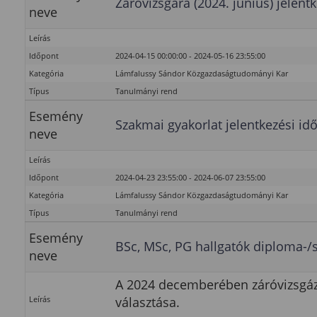
Záróvizsgára (2024. június) jelent
neve
Leírás
Időpont
2024-04-15 00:00:00 - 2024-05-16 23:55:00
Kategória
Lámfalussy Sándor Közgazdaságtudományi Kar
Típus
Tanulmányi rend
Esemény
Szakmai gyakorlat jelentkezési id
neve
Leírás
Időpont
2024-04-23 23:55:00 - 2024-06-07 23:55:00
Kategória
Lámfalussy Sándor Közgazdaságtudományi Kar
Típus
Tanulmányi rend
Esemény
BSc, MSc, PG hallgatók diploma-/
neve
A 2024 decemberében záróvizsgázó
Leírás
választása.