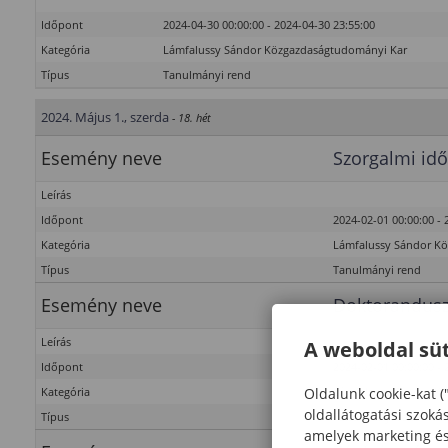
Időpont
2024-04-30 00:00:00 - 2024-04-30 23:55:00
Kategória
Lámfalussy Sándor Közgazdaságtudományi Kar
Típus
Tanulmányi rend
2024. Május 1., szerda
- 18. hét
Esemény neve
Szorgalmi idő
Leírás
Időpont
2024-02-01 00:00:00 - 
Kategória
Lámfalussy Sándor K
Típus
Tanulmányi rend
Esemény neve
Doktorandusz
Leírás
A weboldal süt
Időpont
2024-02-01 00:00:00 - 
Oldalunk cookie-kat (
Kategória
Lámfalussy Sándor K
oldallátogatási szoká
Típus
Tanulmányi rend – P
amelyek marketing és 