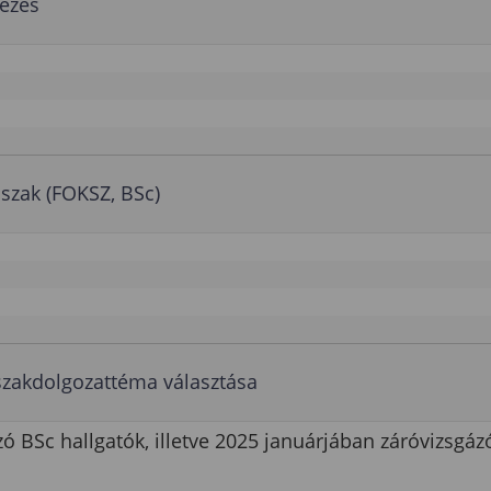
kezés
őszak (FOKSZ, BSc)
szakdolgozattéma választása
 BSc hallgatók, illetve 2025 januárjában záróvizsgá