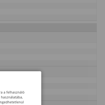
ra a felhasználó
k használatába,
engedhetetlenül