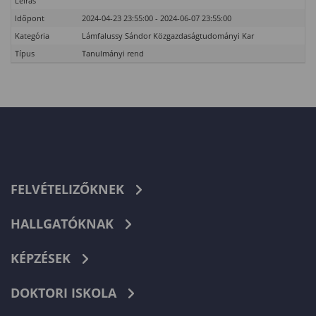
Leírás
Időpont
2024-04-23 23:55:00 - 2024-06-07 23:55:00
Kategória
Lámfalussy Sándor Közgazdaságtudományi Kar
Típus
Tanulmányi rend
FELVÉTELIZŐKNEK
HALLGATÓKNAK
KÉPZÉSEK
DOKTORI ISKOLA