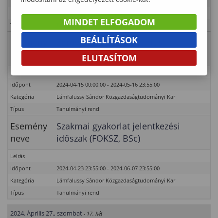
Időpont
2024-02-01 00:00:00 - 2024-05-18 23:55:00
Kategória
Lámfalussy Sándor Közgazdaságtudományi Kar
MINDET ELFOGADOM
Típus
Tanulmányi rend – PhD
BEÁLLÍTÁSOK
Esemény
Záróvizsgára (2024. június)
neve
jelentkezés
ELUTASÍTOM
Leírás
Időpont
2024-04-15 00:00:00 - 2024-05-16 23:55:00
Kategória
Lámfalussy Sándor Közgazdaságtudományi Kar
Típus
Tanulmányi rend
Esemény
Szakmai gyakorlat jelentkezési
neve
időszak (FOKSZ, BSc)
Leírás
Időpont
2024-04-23 23:55:00 - 2024-06-07 23:55:00
Kategória
Lámfalussy Sándor Közgazdaságtudományi Kar
Típus
Tanulmányi rend
2024. Április 27., szombat
- 17. hét