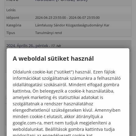
Leírás
Időpont
2024-04-23 23:55:00 - 2024-06-07 23:55:00
Kategória
Lámfalussy Sándor Közgazdaságtudományi Kar
Típus
Tanulmányi rend
2024. Április 26., péntek
- 17. hét
A weboldal sütiket használ
Esemény
Szorgalmi időszak (első oktatási nap:
neve
február 12.)
Oldalunk cookie-kat ("sütiket") használ. Ezen fájlok
Leírás
információkat szolgáltatnak számunkra a felhasználó
oldallátogatási szokásairól. Mindent elfogad gombra
Időpont
2024-02-01 00:00:00 - 2024-05-18 01:00:00
kattintva, Ön beleegyezik a cookie-k használatába,
Kategória
Lámfalussy Sándor Közgazdaságtudományi Kar
amelyek marketing és statisztikai adatokat is
Típus
Tanulmányi rend
szolgáltatnak a rendszer használatához
Esemény
elengedhetetlenül szükségeseken kívül. Amennyiben
Doktoranduszok szorgalmi időszaka
minden cookie-t elutasít, akkor átirányítjuk a
neve
google.com-ra, mert nem tudjuk megjeleníteni a
weboldalunkat. Beállítások gombra kattintva tudja
Leírás
módosítani az engedélyezett cookie-kat.