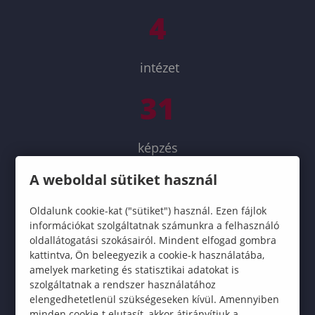
4
intézet
31
képzés
775
A weboldal sütiket használ
Oldalunk cookie-kat ("sütiket") használ. Ezen fájlok
információkat szolgáltatnak számunkra a felhasználó
hallgató
oldallátogatási szokásairól. Mindent elfogad gombra
kattintva, Ön beleegyezik a cookie-k használatába,
1000
amelyek marketing és statisztikai adatokat is
szolgáltatnak a rendszer használatához
elengedhetetlenül szükségeseken kívül. Amennyiben
élmény
minden cookie-t elutasít, akkor átirányítjuk a