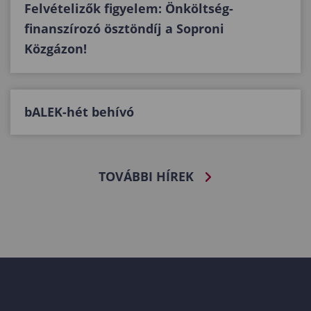
Felvételizők figyelem: Önköltség-
finanszírozó ösztöndíj a Soproni
Közgázon!
bALEK-hét behívó
TOVÁBBI HÍREK