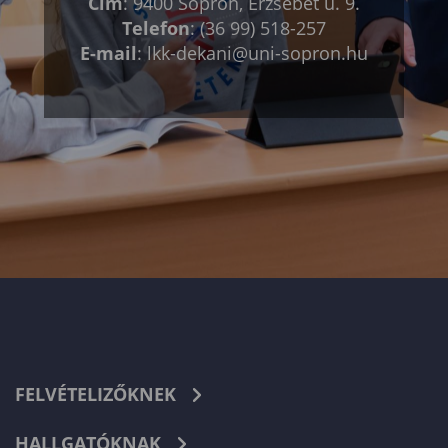
Cím
: 9400 Sopron, Erzsébet u. 9.
Telefon
: (36 99) 518-257
E-mail
:
lkk-dekani@uni-sopron.hu
FELVÉTELIZŐKNEK
HALLGATÓKNAK