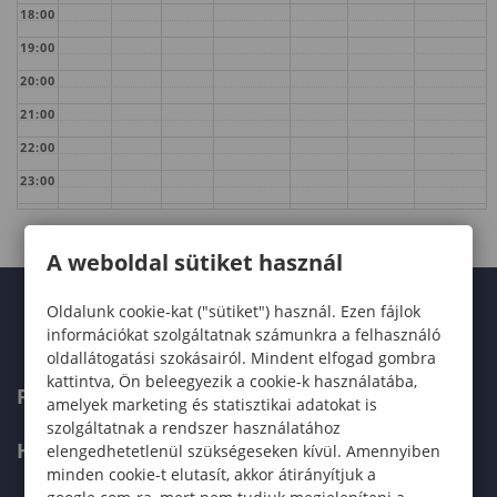
18:00
19:00
20:00
21:00
22:00
23:00
A weboldal sütiket használ
Oldalunk cookie-kat ("sütiket") használ. Ezen fájlok
információkat szolgáltatnak számunkra a felhasználó
oldallátogatási szokásairól. Mindent elfogad gombra
kattintva, Ön beleegyezik a cookie-k használatába,
FELVÉTELIZŐKNEK
amelyek marketing és statisztikai adatokat is
szolgáltatnak a rendszer használatához
HALLGATÓKNAK
elengedhetetlenül szükségeseken kívül. Amennyiben
minden cookie-t elutasít, akkor átirányítjuk a