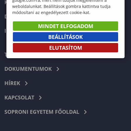
google.com-ra, mert nem tudjuk megjeleníteni a
KÉPZÉSEK
weboldalunkat. Beállítások gombra kattintva tudja
módosítani az engedélyezett cookie-kat.
DOKTORI ISKOLA
MINDET ELFOGADOM
INTERNATIONAL
BEÁLLÍTÁSOK
ELUTASÍTOM
TELEFONKÖNYV
DOKUMENTUMOK
HÍREK
KAPCSOLAT
SOPRONI EGYETEM FŐOLDAL