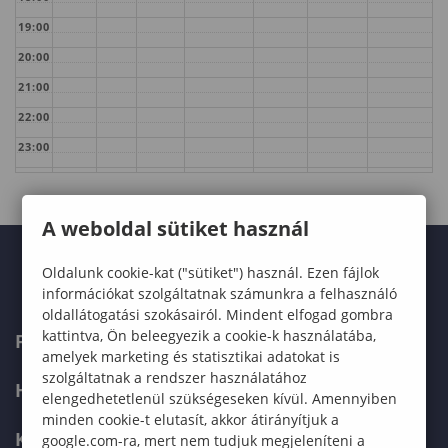
19:00
20:00
21:00
22:00
23:00
A weboldal sütiket használ
Oldalunk cookie-kat ("sütiket") használ. Ezen fájlok
információkat szolgáltatnak számunkra a felhasználó
oldallátogatási szokásairól. Mindent elfogad gombra
kattintva, Ön beleegyezik a cookie-k használatába,
FELVÉTELIZŐKNEK
amelyek marketing és statisztikai adatokat is
szolgáltatnak a rendszer használatához
HALLGATÓKNAK
elengedhetetlenül szükségeseken kívül. Amennyiben
minden cookie-t elutasít, akkor átirányítjuk a
KÉPZÉSEK
google.com-ra, mert nem tudjuk megjeleníteni a