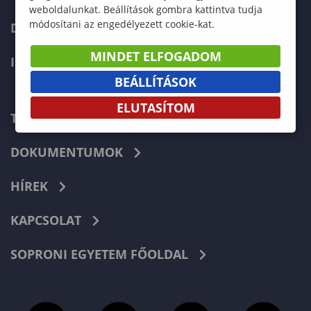
weboldalunkat. Beállítások gombra kattintva tudja
módosítani az engedélyezett cookie-kat.
DOKTORI ISKOLA
MINDET ELFOGADOM
INTERNATIONAL
BEÁLLÍTÁSOK
ELUTASÍTOM
TELEFONKÖNYV
DOKUMENTUMOK
HÍREK
KAPCSOLAT
SOPRONI EGYETEM FŐOLDAL