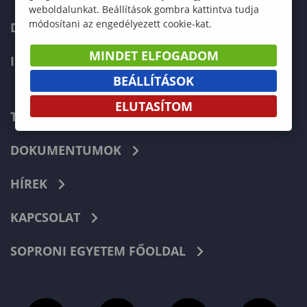
weboldalunkat. Beállítások gombra kattintva tudja
módosítani az engedélyezett cookie-kat.
DOKTORI ISKOLA
MINDET ELFOGADOM
INTERNATIONAL
BEÁLLÍTÁSOK
ELUTASÍTOM
TELEFONKÖNYV
DOKUMENTUMOK
HÍREK
KAPCSOLAT
SOPRONI EGYETEM FŐOLDAL