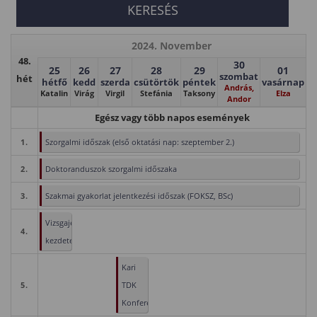
2024. November
48.
30
25
26
27
28
29
01
szombat
hét
hétfő
kedd
szerda
csütörtök
péntek
vasárnap
András,
Katalin
Virág
Virgil
Stefánia
Taksony
Elza
Andor
Egész vagy több napos események
1.
Szorgalmi időszak (első oktatási nap: szeptember 2.)
2.
Doktoranduszok szorgalmi időszaka
3.
Szakmai gyakorlat jelentkezési időszak (FOKSZ, BSc)
Vizsgajelentkezés
4.
kezdete
Kari
5.
TDK
Konferencia