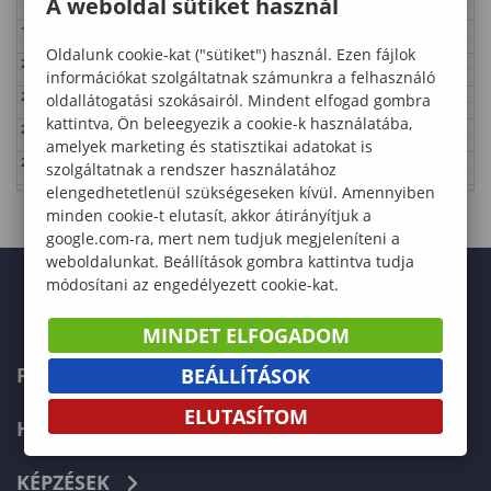
A weboldal sütiket használ
19:00
Oldalunk cookie-kat ("sütiket") használ. Ezen fájlok
20:00
információkat szolgáltatnak számunkra a felhasználó
21:00
oldallátogatási szokásairól. Mindent elfogad gombra
kattintva, Ön beleegyezik a cookie-k használatába,
22:00
amelyek marketing és statisztikai adatokat is
23:00
szolgáltatnak a rendszer használatához
elengedhetetlenül szükségeseken kívül. Amennyiben
minden cookie-t elutasít, akkor átirányítjuk a
google.com-ra, mert nem tudjuk megjeleníteni a
weboldalunkat. Beállítások gombra kattintva tudja
módosítani az engedélyezett cookie-kat.
MINDET ELFOGADOM
FELVÉTELIZŐKNEK
BEÁLLÍTÁSOK
ELUTASÍTOM
HALLGATÓKNAK
KÉPZÉSEK