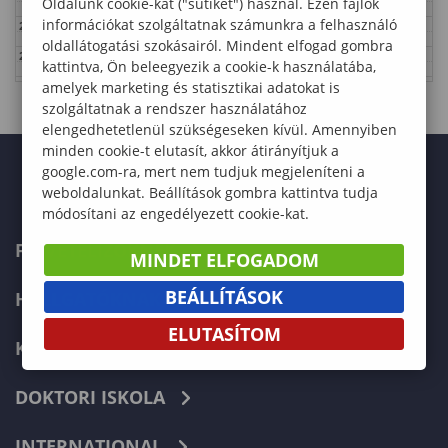
Oldalunk cookie-kat ("sütiket") használ. Ezen fájlok
információkat szolgáltatnak számunkra a felhasználó
22:00
oldallátogatási szokásairól. Mindent elfogad gombra
23:00
kattintva, Ön beleegyezik a cookie-k használatába,
amelyek marketing és statisztikai adatokat is
szolgáltatnak a rendszer használatához
elengedhetetlenül szükségeseken kívül. Amennyiben
minden cookie-t elutasít, akkor átirányítjuk a
google.com-ra, mert nem tudjuk megjeleníteni a
weboldalunkat. Beállítások gombra kattintva tudja
módosítani az engedélyezett cookie-kat.
FELVÉTELIZŐKNEK
MINDET ELFOGADOM
BEÁLLÍTÁSOK
HALLGATÓKNAK
ELUTASÍTOM
KÉPZÉSEK
DOKTORI ISKOLA
INTERNATIONAL