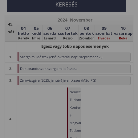
2024. November
45.
04
05
06
07
08
09
10
hét
hétfő
kedd
szerda
csütörtök
péntek
szombat
vasárnap
Károly
Imre
Lénárd
Rezső
Zsombor
Tivadar
Réka
Egész vagy több napos események
1.
Szorgalmi időszak (első oktatási nap: szeptember 2.)
2.
Doktoranduszok szorgalmi időszaka
3.
Záróvizsgára (2025. január) jelentkezés (MSc, PG)
Nemzetközi
Tudományos
Konferencia
a
4.
Magyar
Tudomány