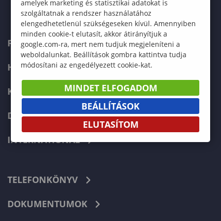
amelyek marketing és statisztikai adatokat is
szolgáltatnak a rendszer használatához
elengedhetetlenül szükségeseken kívül. Amennyiben
minden cookie-t elutasít, akkor átirányítjuk a
FELVÉTELIZŐKNEK
google.com-ra, mert nem tudjuk megjeleníteni a
weboldalunkat. Beállítások gombra kattintva tudja
módosítani az engedélyezett cookie-kat.
HALLGATÓKNAK
MINDET ELFOGADOM
KÉPZÉSEK
BEÁLLÍTÁSOK
DOKTORI ISKOLA
ELUTASÍTOM
INTERNATIONAL
TELEFONKÖNYV
DOKUMENTUMOK