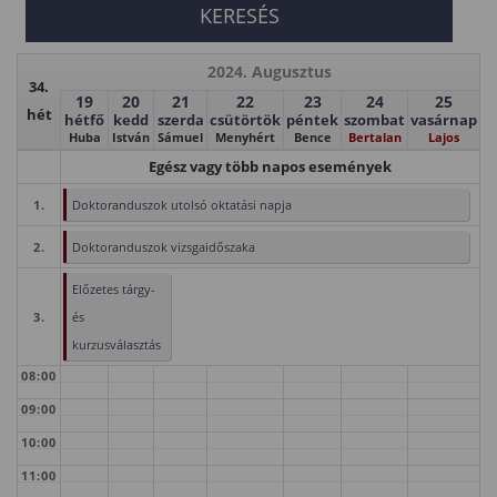
2024. Augusztus
34.
19
20
21
22
23
24
25
hét
hétfő
kedd
szerda
csütörtök
péntek
szombat
vasárnap
Huba
István
Sámuel
Menyhért
Bence
Bertalan
Lajos
Egész vagy több napos események
1.
Doktoranduszok utolsó oktatási napja
2.
Doktoranduszok vizsgaidőszaka
Előzetes tárgy-
3.
és
kurzusválasztás
08:00
09:00
10:00
11:00