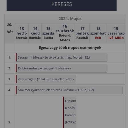
2024. Május
20.
16
13
14
15
17
18
19
csütörtök
hét
hétfő
kedd
szerda
péntek
szombat
vasárnap
Botond,
Szervác
Bonifác
Zsófia
Paszkál
Erik
Ivó, Milán
Mózes
Egész vagy több napos események
1.
Szorgalmi időszak (első oktatási nap: február 12.)
2.
Doktoranduszok szorgalmi időszaka
3.
Záróvizsgára (2024. június) jelentkezés
4.
Szakmai gyakorlat jelentkezési időszak (FOKSZ, BSc)
Diploma/szakdolgozat/záródolgozat
leadási
határidő
5.
(FOKSZ,