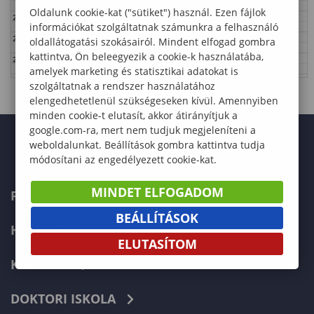
Oldalunk cookie-kat ("sütiket") használ. Ezen fájlok
21:00
információkat szolgáltatnak számunkra a felhasználó
22:00
oldallátogatási szokásairól. Mindent elfogad gombra
kattintva, Ön beleegyezik a cookie-k használatába,
23:00
amelyek marketing és statisztikai adatokat is
szolgáltatnak a rendszer használatához
elengedhetetlenül szükségeseken kívül. Amennyiben
minden cookie-t elutasít, akkor átirányítjuk a
google.com-ra, mert nem tudjuk megjeleníteni a
weboldalunkat. Beállítások gombra kattintva tudja
módosítani az engedélyezett cookie-kat.
MINDET ELFOGADOM
FELVÉTELIZŐKNEK
BEÁLLÍTÁSOK
HALLGATÓKNAK
ELUTASÍTOM
KÉPZÉSEK
DOKTORI ISKOLA