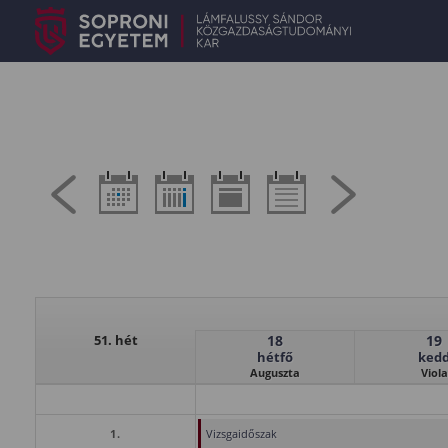
51. hét
18
19
hétfő
ked
Auguszta
Viola
1.
Vizsgaidőszak