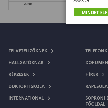
cookie-kat.
23:00
MINDET EL
FELVÉTELIZŐKNEK
TELEFON
HALLGATÓKNAK
DOKUMEN
KÉPZÉSEK
HÍREK
DOKTORI ISKOLA
KAPCSOLA
INTERNATIONAL
SOPRONI 
FŐOLDAL