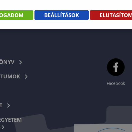
FOGADOM
BEÁLLÍTÁSOK
ELUTASÍTO
KÖNYV
TUMOK
Facebook
T
EGYETEM