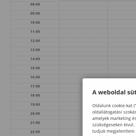
08:00
09:00
10:00
11:00
12:00
13:00
14:00
15:00
16:00
17:00
A weboldal süt
18:00
19:00
Oldalunk cookie-kat (
oldallátogatási szoká
20:00
amelyek marketing és 
21:00
szükségeseken kívül.
tudjuk megjeleníteni
22:00