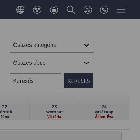
22
23
24
éntek
szombat
vasárnap
Zéno
Viktória
Ádám, Éva