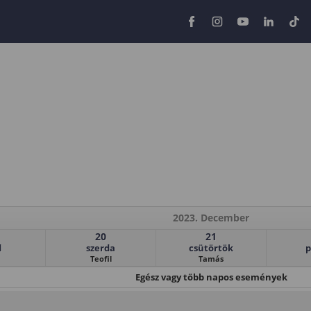
2023. December
20
21
d
szerda
csütörtök
p
Teofil
Tamás
Egész vagy több napos események