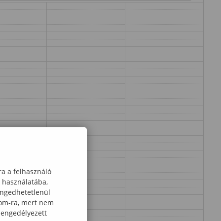
ra a felhasználó
k használatába,
engedhetetlenül
com-ra, mert nem
 engedélyezett