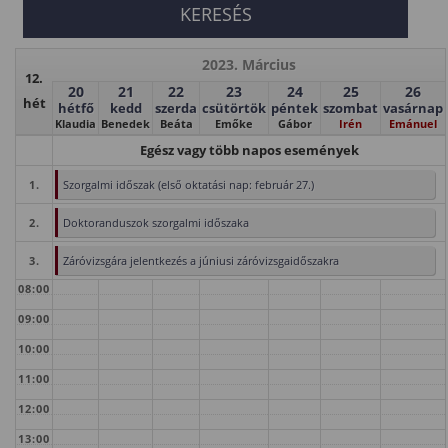
2023. Március
12.
20
21
22
23
24
25
26
hét
hétfő
kedd
szerda
csütörtök
péntek
szombat
vasárnap
Klaudia
Benedek
Beáta
Emőke
Gábor
Irén
Emánuel
Egész vagy több napos események
1.
Szorgalmi időszak (első oktatási nap: február 27.)
2.
Doktoranduszok szorgalmi időszaka
3.
Záróvizsgára jelentkezés a júniusi záróvizsgaidőszakra
08:00
09:00
10:00
11:00
12:00
13:00