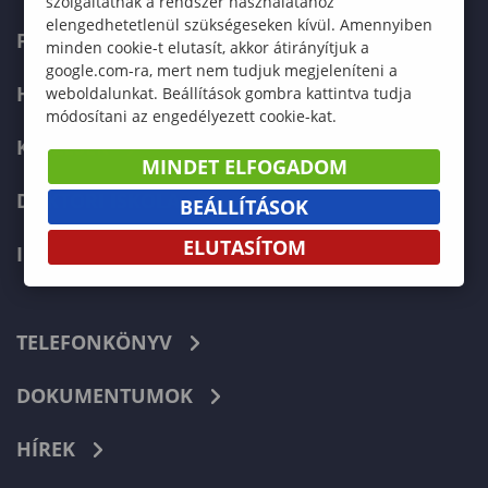
szolgáltatnak a rendszer használatához
elengedhetetlenül szükségeseken kívül. Amennyiben
FELVÉTELIZŐKNEK
minden cookie-t elutasít, akkor átirányítjuk a
google.com-ra, mert nem tudjuk megjeleníteni a
HALLGATÓKNAK
weboldalunkat. Beállítások gombra kattintva tudja
módosítani az engedélyezett cookie-kat.
KÉPZÉSEK
MINDET ELFOGADOM
DOKTORI ISKOLA
BEÁLLÍTÁSOK
ELUTASÍTOM
INTERNATIONAL
TELEFONKÖNYV
DOKUMENTUMOK
HÍREK