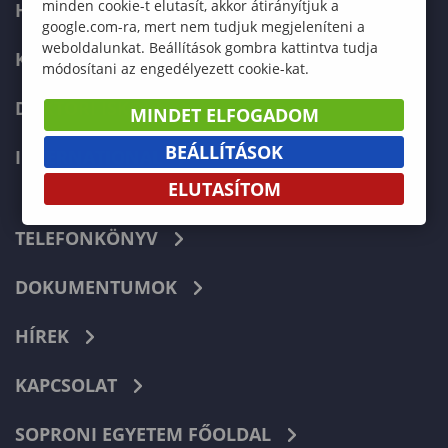
minden cookie-t elutasít, akkor átirányítjuk a
HALLGATÓKNAK
google.com-ra, mert nem tudjuk megjeleníteni a
weboldalunkat. Beállítások gombra kattintva tudja
KÉPZÉSEK
módosítani az engedélyezett cookie-kat.
DOKTORI ISKOLA
MINDET ELFOGADOM
BEÁLLÍTÁSOK
INTERNATIONAL
ELUTASÍTOM
TELEFONKÖNYV
DOKUMENTUMOK
HÍREK
KAPCSOLAT
SOPRONI EGYETEM FŐOLDAL