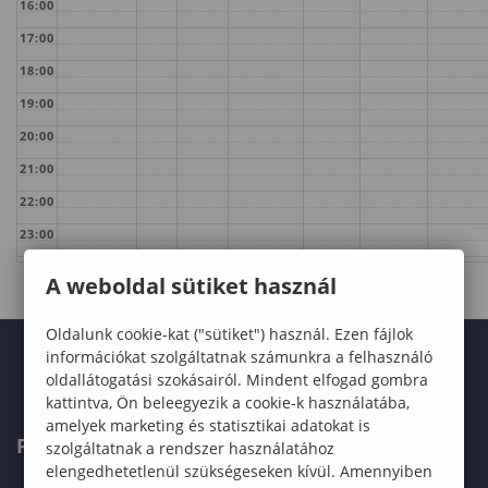
16:00
17:00
18:00
19:00
20:00
21:00
22:00
23:00
A weboldal sütiket használ
Oldalunk cookie-kat ("sütiket") használ. Ezen fájlok
információkat szolgáltatnak számunkra a felhasználó
oldallátogatási szokásairól. Mindent elfogad gombra
kattintva, Ön beleegyezik a cookie-k használatába,
amelyek marketing és statisztikai adatokat is
FELVÉTELIZŐKNEK
szolgáltatnak a rendszer használatához
elengedhetetlenül szükségeseken kívül. Amennyiben