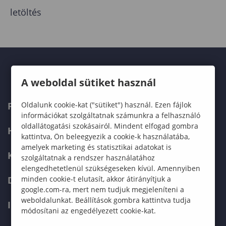
letöltés
A weboldal sütiket használ
Oldalunk cookie-kat ("sütiket") használ. Ezen fájlok
FELVÉTELIZŐKNEK
információkat szolgáltatnak számunkra a felhasználó
oldallátogatási szokásairól. Mindent elfogad gombra
HALLGATÓKNAK
kattintva, Ön beleegyezik a cookie-k használatába,
amelyek marketing és statisztikai adatokat is
KÉPZÉSEK
szolgáltatnak a rendszer használatához
elengedhetetlenül szükségeseken kívül. Amennyiben
minden cookie-t elutasít, akkor átirányítjuk a
DOKTORI ISKOLA
google.com-ra, mert nem tudjuk megjeleníteni a
weboldalunkat. Beállítások gombra kattintva tudja
INTERNATIONAL
módosítani az engedélyezett cookie-kat.