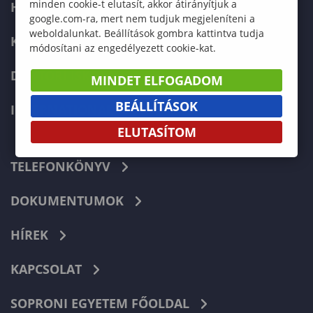
minden cookie-t elutasít, akkor átirányítjuk a
HALLGATÓKNAK
google.com-ra, mert nem tudjuk megjeleníteni a
weboldalunkat. Beállítások gombra kattintva tudja
KÉPZÉSEK
módosítani az engedélyezett cookie-kat.
DOKTORI ISKOLA
MINDET ELFOGADOM
BEÁLLÍTÁSOK
INTERNATIONAL
ELUTASÍTOM
TELEFONKÖNYV
DOKUMENTUMOK
HÍREK
KAPCSOLAT
SOPRONI EGYETEM FŐOLDAL