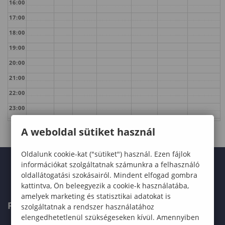
16:00
17:00
18:00
19:00
20:00
21:00
22:00
23:00
A weboldal sütiket használ
Oldalunk cookie-kat ("sütiket") használ. Ezen fájlok
információkat szolgáltatnak számunkra a felhasználó
oldallátogatási szokásairól. Mindent elfogad gombra
kattintva, Ön beleegyezik a cookie-k használatába,
amelyek marketing és statisztikai adatokat is
FELVÉTELIZŐKNEK
szolgáltatnak a rendszer használatához
elengedhetetlenül szükségeseken kívül. Amennyiben