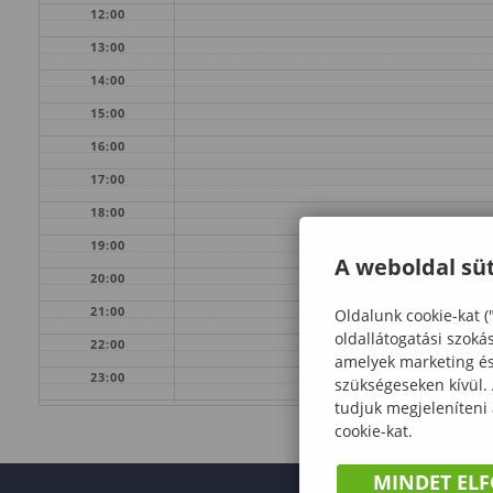
12:00
13:00
14:00
15:00
16:00
17:00
18:00
19:00
A weboldal süt
20:00
21:00
Oldalunk cookie-kat (
oldallátogatási szoká
22:00
amelyek marketing és 
23:00
szükségeseken kívül.
tudjuk megjeleníteni
cookie-kat.
MINDET EL