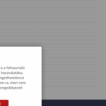
ra a felhasználó
k használatába,
engedhetetlenül
com-ra, mert nem
 engedélyezett
M