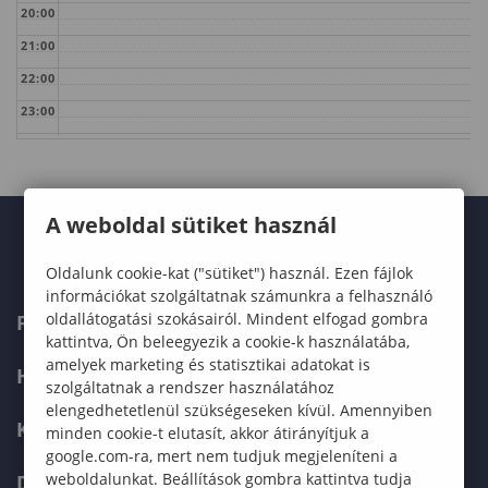
20:00
21:00
22:00
23:00
A weboldal sütiket használ
Oldalunk cookie-kat ("sütiket") használ. Ezen fájlok
információkat szolgáltatnak számunkra a felhasználó
oldallátogatási szokásairól. Mindent elfogad gombra
FELVÉTELIZŐKNEK
kattintva, Ön beleegyezik a cookie-k használatába,
amelyek marketing és statisztikai adatokat is
HALLGATÓKNAK
szolgáltatnak a rendszer használatához
elengedhetetlenül szükségeseken kívül. Amennyiben
KÉPZÉSEK
minden cookie-t elutasít, akkor átirányítjuk a
google.com-ra, mert nem tudjuk megjeleníteni a
weboldalunkat. Beállítások gombra kattintva tudja
DOKTORI ISKOLA