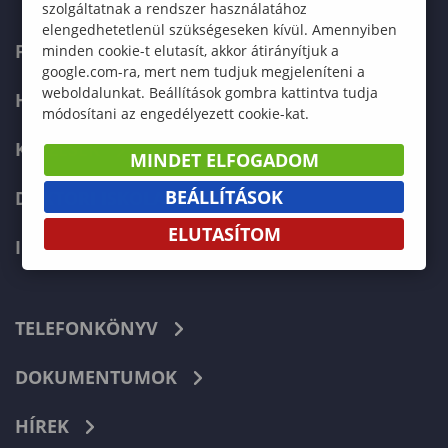
szolgáltatnak a rendszer használatához
elengedhetetlenül szükségeseken kívül. Amennyiben
FELVÉTELIZŐKNEK
minden cookie-t elutasít, akkor átirányítjuk a
google.com-ra, mert nem tudjuk megjeleníteni a
weboldalunkat. Beállítások gombra kattintva tudja
HALLGATÓKNAK
módosítani az engedélyezett cookie-kat.
KÉPZÉSEK
MINDET ELFOGADOM
BEÁLLÍTÁSOK
DOKTORI ISKOLA
ELUTASÍTOM
INTERNATIONAL
TELEFONKÖNYV
DOKUMENTUMOK
HÍREK