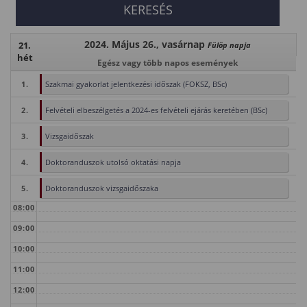
2024. Május 26., vasárnap
21.
Fülöp napja
hét
Egész vagy több napos események
1.
Szakmai gyakorlat jelentkezési időszak (FOKSZ, BSc)
2.
Felvételi elbeszélgetés a 2024-es felvételi ejárás keretében (BSc)
3.
Vizsgaidőszak
4.
Doktoranduszok utolsó oktatási napja
5.
Doktoranduszok vizsgaidőszaka
08:00
09:00
10:00
11:00
12:00