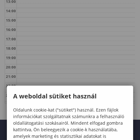
13:00
14:00
15:00
16:00
17:00
18:00
19:00
20:00
21:00
22:00
A weboldal sütiket használ
23:00
Oldalunk cookie-kat ("sütiket") használ. Ezen fájlok
információkat szolgáltatnak számunkra a felhasználó
oldallátogatási szokásairól. Mindent elfogad gombra
kattintva, Ön beleegyezik a cookie-k használatába,
amelyek marketing és statisztikai adatokat is