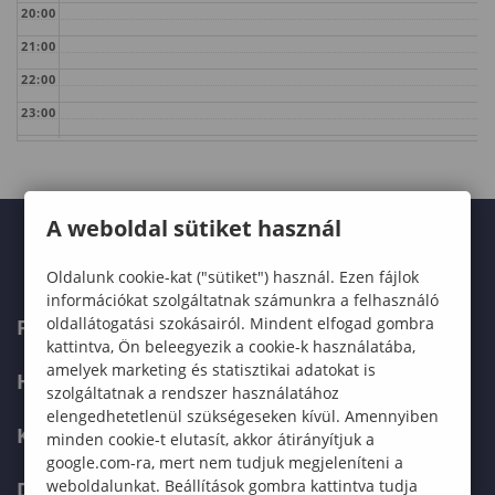
20:00
21:00
22:00
23:00
A weboldal sütiket használ
Oldalunk cookie-kat ("sütiket") használ. Ezen fájlok
információkat szolgáltatnak számunkra a felhasználó
oldallátogatási szokásairól. Mindent elfogad gombra
FELVÉTELIZŐKNEK
kattintva, Ön beleegyezik a cookie-k használatába,
amelyek marketing és statisztikai adatokat is
HALLGATÓKNAK
szolgáltatnak a rendszer használatához
elengedhetetlenül szükségeseken kívül. Amennyiben
KÉPZÉSEK
minden cookie-t elutasít, akkor átirányítjuk a
google.com-ra, mert nem tudjuk megjeleníteni a
weboldalunkat. Beállítások gombra kattintva tudja
DOKTORI ISKOLA