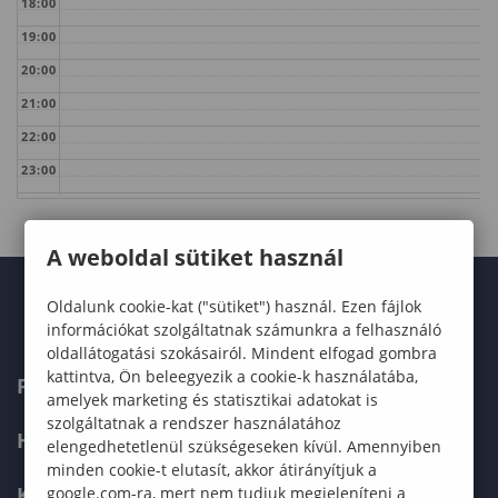
18:00
19:00
20:00
21:00
22:00
23:00
A weboldal sütiket használ
Oldalunk cookie-kat ("sütiket") használ. Ezen fájlok
információkat szolgáltatnak számunkra a felhasználó
oldallátogatási szokásairól. Mindent elfogad gombra
kattintva, Ön beleegyezik a cookie-k használatába,
FELVÉTELIZŐKNEK
amelyek marketing és statisztikai adatokat is
szolgáltatnak a rendszer használatához
HALLGATÓKNAK
elengedhetetlenül szükségeseken kívül. Amennyiben
minden cookie-t elutasít, akkor átirányítjuk a
KÉPZÉSEK
google.com-ra, mert nem tudjuk megjeleníteni a