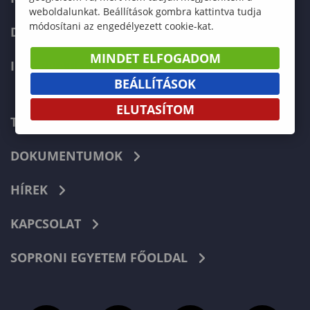
weboldalunkat. Beállítások gombra kattintva tudja
módosítani az engedélyezett cookie-kat.
DOKTORI ISKOLA
MINDET ELFOGADOM
INTERNATIONAL
BEÁLLÍTÁSOK
ELUTASÍTOM
TELEFONKÖNYV
DOKUMENTUMOK
HÍREK
KAPCSOLAT
SOPRONI EGYETEM FŐOLDAL