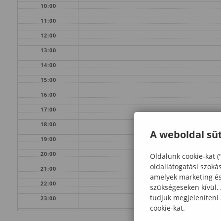
10:00
11:00
12:00
13:00
14:00
15:00
16:00
17:00
18:00
A weboldal süt
19:00
20:00
Oldalunk cookie-kat (
oldallátogatási szoká
21:00
amelyek marketing és 
22:00
szükségeseken kívül.
tudjuk megjeleníteni
23:00
cookie-kat.