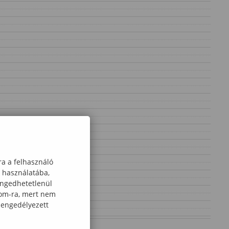
ra a felhasználó
k használatába,
engedhetetlenül
com-ra, mert nem
 engedélyezett