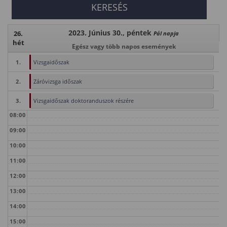
2023. Június 30., péntek
26.
Pál napja
hét
Egész vagy több napos események
1.
Vizsgaidőszak
2.
Záróvizsga időszak
3.
Vizsgaidőszak doktoranduszok részére
08:00
09:00
10:00
11:00
12:00
13:00
14:00
15:00