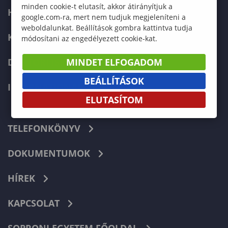
minden cookie-t elutasít, akkor átirányítjuk a
HALLGATÓKNAK
google.com-ra, mert nem tudjuk megjeleníteni a
weboldalunkat. Beállítások gombra kattintva tudja
KÉPZÉSEK
módosítani az engedélyezett cookie-kat.
DOKTORI ISKOLA
MINDET ELFOGADOM
BEÁLLÍTÁSOK
INTERNATIONAL
ELUTASÍTOM
TELEFONKÖNYV
DOKUMENTUMOK
HÍREK
KAPCSOLAT