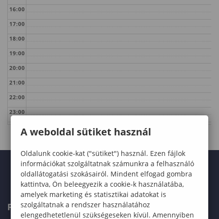
16:00
17:00
18:00
19:00
20:00
21:00
22:00
23:00
A weboldal sütiket használ
Oldalunk cookie-kat ("sütiket") használ. Ezen fájlok
információkat szolgáltatnak számunkra a felhasználó
oldallátogatási szokásairól. Mindent elfogad gombra
kattintva, Ön beleegyezik a cookie-k használatába,
amelyek marketing és statisztikai adatokat is
szolgáltatnak a rendszer használatához
FELVÉTELIZŐKNEK
elengedhetetlenül szükségeseken kívül. Amennyiben