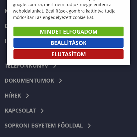
google.com-ra, mert nem tudjuk megjeleníteni a
KÉPZÉSEK
weboldalunkat. Beállítások gombra kattintva tudja
módosítani az engedélyezett cookie-kat.
DOKTORI ISKOLA
MINDET ELFOGADOM
INTERNATIONAL
BEÁLLÍTÁSOK
ELUTASÍTOM
TELEFONKÖNYV
DOKUMENTUMOK
HÍREK
KAPCSOLAT
SOPRONI EGYETEM FŐOLDAL