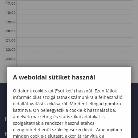
17:00
18:00
19:00
20:00
21:00
22:00
23:00
A weboldal sütiket használ
Oldalunk cookie-kat ("sütiket") használ. Ezen fájlok
információkat szolgáltatnak számunkra a felhasználó
oldallátogatási szokásairól. Mindent elfogad gombra
kattintva, Ön beleegyezik a cookie-k használatába,
amelyek marketing és statisztikai adatokat is
FELVÉTELIZŐKNEK
szolgáltatnak a rendszer használatához
elengedhetetlenül szükségeseken kívül. Amennyiben
HALLGATÓKNAK
minden cookie-t elutasít, akkor átirányítjuk a