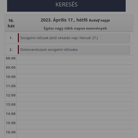
2023. Április 17., hétfő
16.
Rudolf napja
hét
Egész vagy több napos események
1.
Szorgalmi időszak (első oktatási nap: február 27.)
2.
Doktoranduszok szorgalmi időszaka
08:00
09:00
10:00
11:00
12:00
13:00
14:00
15:00
16:00