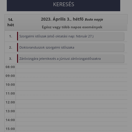
2023. Április 3., hétfő
14.
Buda napja
hét
Egész vagy több napos események
1.
Szorgalmi időszak (első oktatási nap: február 27.)
2.
Doktoranduszok szorgalmi időszaka
3.
Záróvizsgára jelentkezés a júniusi záróvizsgaidőszakra
08:00
09:00
10:00
11:00
12:00
13:00
14:00
15:00