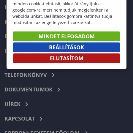
minden cookie-t elutasít, akkor átirányítjuk a
HALLGATÓKNAK
google.com-ra, mert nem tudjuk megjeleníteni a
weboldalunkat. Beállítások gombra kattintva tudja
KÉPZÉSEK
módosítani az engedélyezett cookie-kat.
DOKTORI ISKOLA
MINDET ELFOGADOM
BEÁLLÍTÁSOK
INTERNATIONAL
ELUTASÍTOM
TELEFONKÖNYV
DOKUMENTUMOK
HÍREK
KAPCSOLAT