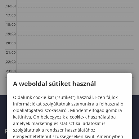
16:00
17:00
18:00
19:00
20:00
21:00
22:00
23:00
A weboldal sütiket használ
Oldalunk cookie-kat ("sütiket") használ. Ezen fájlok
információkat szolgáltatnak számunkra a felhasználó
oldallátogatási szokásairól. Mindent elfogad gombra
kattintva, Ön beleegyezik a cookie-k használatába,
amelyek marketing és statisztikai adatokat is
szolgáltatnak a rendszer használatához
FELVÉTELIZŐKNEK
elengedhetetlenül szükségeseken kívül. Amennyiben