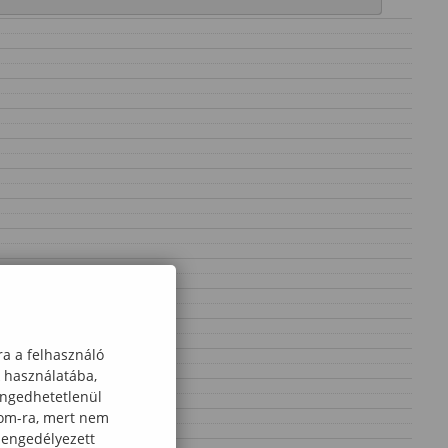
ra a felhasználó
k használatába,
engedhetetlenül
com-ra, mert nem
 engedélyezett