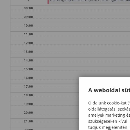
08:00
09:00
10:00
11:00
12:00
13:00
14:00
15:00
16:00
17:00
A weboldal süt
18:00
Oldalunk cookie-kat (
19:00
oldallátogatási szoká
20:00
amelyek marketing és 
szükségeseken kívül.
21:00
tudjuk megjeleníteni
22:00