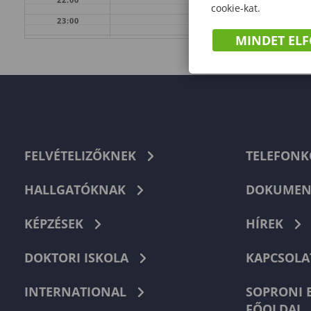
cookie-kat.
23:00
MINDET EL
FELVÉTELIZŐKNEK
TELEFON
HALLGATÓKNAK
DOKUMEN
KÉPZÉSEK
HÍREK
DOKTORI ISKOLA
KAPCSOLA
INTERNATIONAL
SOPRONI 
FŐOLDAL