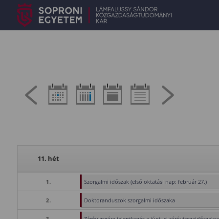
11. hét
1.
Szorgalmi időszak (első oktatási nap: február 27.)
2.
Doktoranduszok szorgalmi időszaka
3.
Záróvizsgára jelentkezés a júniusi záróvizsgaidőszakra