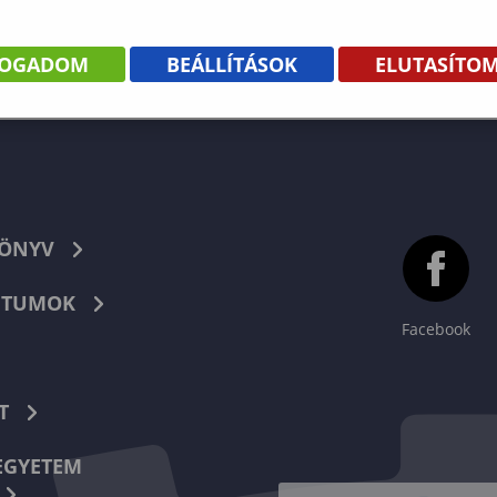
FOGADOM
BEÁLLÍTÁSOK
ELUTASÍTO
KÖNYV
TUMOK
Facebook
T
EGYETEM