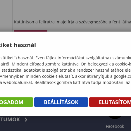
Kattintson a feliratra, majd írja a szövegmezőbe a fent lát
Ellenőrzés
iket használ
letöltés
"sütiket") használ. Ezen fájlok információkat szolgáltatnak számunk
sairól. Mindent elfogad gombra kattintva, Ön beleegyezik a cookie-
statisztikai adatokat is szolgáltatnak a rendszer használatához el
 Amennyiben minden cookie-t elutasít, akkor átirányítjuk a google.
 a weboldalunkat. Beállítások gombra kattintva tudja módosítani az
FOGADOM
BEÁLLÍTÁSOK
ELUTASÍTO
KÖNYV
TUMOK
Facebook