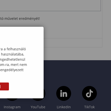
ható művelet eredményét!
ra a felhasználó
k használatába,
engedhetetlenül
com-ra, mert nem
 engedélyezett
M
Instagram
YouTube
LinkedIn
TikTok