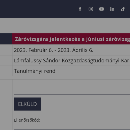
Záróvizsgára jelentkezés a júniusi záróvizs
2023. Február 6. - 2023. Április 6.
Lámfalussy Sándor Közgazdaságtudományi Kar
Tanulmányi rend
Ellenőrzőkód: