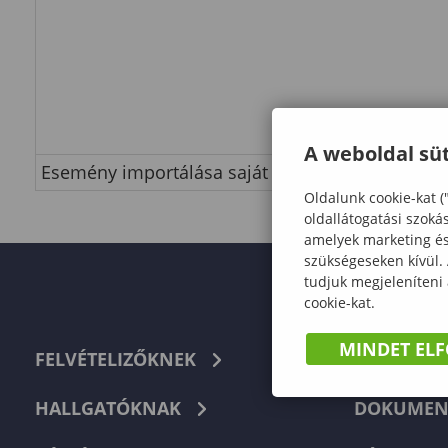
A weboldal süt
Esemény importálása saját naptárba
Oldalunk cookie-kat (
oldallátogatási szoká
amelyek marketing és 
szükségeseken kívül.
tudjuk megjeleníteni
cookie-kat.
MINDET EL
FELVÉTELIZŐKNEK
TELEFON
HALLGATÓKNAK
DOKUMEN