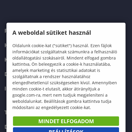
FELVÉTELIZŐKNEK
A weboldal sütiket használ
HALLGATÓKNAK
Oldalunk cookie-kat ("sütiket") használ. Ezen fájlok
információkat szolgáltatnak számunkra a felhasználó
oldallátogatási szokásairól. Mindent elfogad gombra
KÉPZÉSEK
kattintva, Ön beleegyezik a cookie-k használatába,
amelyek marketing és statisztikai adatokat is
DOKTORI ISKOLA
szolgáltatnak a rendszer használatához
elengedhetetlenül szükségeseken kívül. Amennyiben
INTERNATIONAL
minden cookie-t elutasít, akkor átirányítjuk a
google.com-ra, mert nem tudjuk megjeleníteni a
weboldalunkat. Beállítások gombra kattintva tudja
módosítani az engedélyezett cookie-kat.
TELEFONKÖNYV
MINDET ELFOGADOM
DOKUMENTUMOK
BEÁLLÍTÁSOK