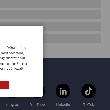
ra a felhasználó
k használatába,
engedhetetlenül
com-ra, mert nem
 engedélyezett
M
Instagram
YouTube
LinkedIn
TikTok