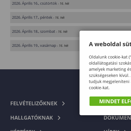
2026. Április 16., csütörtök
- 16. hét
2026. Április 17., péntek
- 16. hét
2026. Április 18., szombat
- 16. hét
A weboldal süt
2026. Április 19., vasárnap
- 16. hét
Oldalunk cookie-kat (
oldallátogatási szoká
amelyek marketing és 
szükségeseken kívül.
tudjuk megjeleníteni
cookie-kat.
MINDET EL
FELVÉTELIZŐKNEK
TELEFON
HALLGATÓKNAK
DOKUMEN