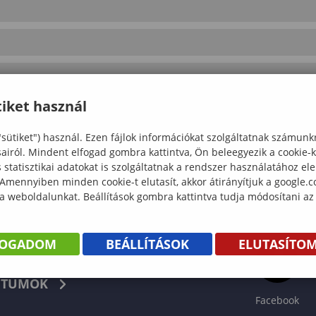
iket használ
"sütiket") használ. Ezen fájlok információkat szolgáltatnak számunk
sairól. Mindent elfogad gombra kattintva, Ön beleegyezik a cookie-
statisztikai adatokat is szolgáltatnak a rendszer használatához el
 Amennyiben minden cookie-t elutasít, akkor átirányítjuk a google.
 a weboldalunkat. Beállítások gombra kattintva tudja módosítani az
FOGADOM
BEÁLLÍTÁSOK
ELUTASÍTO
KÖNYV
TUMOK
Facebook