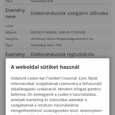
Típus
Tanulmányi rend
Esemény
Doktoranduszok szorgalmi időszaka
neve
Leírás
Időpont
2025-02-01 00:00:00 - 2025-05-17 23:55:00
Kategória
Lámfalussy Sándor Közgazdaságtudományi Kar
Típus
Tanulmányi rend – PhD
Esemény
Doktoranduszok regisztrációs
neve
időszaka
A weboldal sütiket használ
Leírás
Időpont
2025-02-01 00:00:00 - 2025-02-22 23:55:00
Oldalunk cookie-kat ("sütiket") használ. Ezen fájlok
Kategória
Lámfalussy Sándor Közgazdaságtudományi Kar
információkat szolgáltatnak számunkra a felhasználó
oldallátogatási szokásairól. Mindent elfogad gombra
Típus
Tanulmányi rend – PhD
kattintva, Ön beleegyezik a cookie-k használatába,
Esemény
Előkövetelmény tárgyak CV
amelyek marketing és statisztikai adatokat is
neve
vizsgaidőszaka
szolgáltatnak a rendszer használatához
elengedhetetlenül szükségeseken kívül. Amennyiben
Leírás