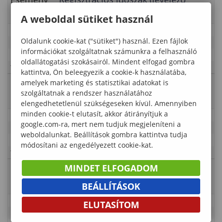
neve
tagozat)
A weboldal sütiket használ
Leírás
Oldalunk cookie-kat ("sütiket") használ. Ezen fájlok
Időpont
2025-02-01 00:00:00 - 2025-02-22 23:55:00
információkat szolgáltatnak számunkra a felhasználó
Kategória
Lámfalussy Sándor Közgazdaságtudományi Kar
oldallátogatási szokásairól. Mindent elfogad gombra
Típus
Tanulmányi rend
kattintva, Ön beleegyezik a cookie-k használatába,
amelyek marketing és statisztikai adatokat is
Esemény
Szorgalmi időszak (első oktatási
szolgáltatnak a rendszer használatához
neve
nap: február 10.)
elengedhetetlenül szükségeseken kívül. Amennyiben
minden cookie-t elutasít, akkor átirányítjuk a
Leírás
google.com-ra, mert nem tudjuk megjeleníteni a
Időpont
2025-02-01 00:00:00 - 2025-05-17 01:00:00
weboldalunkat. Beállítások gombra kattintva tudja
Kategória
Lámfalussy Sándor Közgazdaságtudományi Kar
módosítani az engedélyezett cookie-kat.
Típus
Tanulmányi rend
MINDET ELFOGADOM
Esemény
Doktoranduszok szorgalmi időszaka
neve
BEÁLLÍTÁSOK
Leírás
ELUTASÍTOM
Időpont
2025-02-01 00:00:00 - 2025-05-17 23:55:00