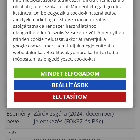
Esemény
Szorgalmi időszak (első oktatási nap:
oldallátogatási szokásairól. Mindent elfogad gombra
kattintva, Ön beleegyezik a cookie-k használatába,
neve
szeptember 2.)
amelyek marketing és statisztikai adatokat is
Leírás
szolgáltatnak a rendszer használatához
elengedhetetlenül szükségeseken kívül. Amennyiben
Időpont
2024-08-26 00:00:00 - 2024-12-07 01:00:00
minden cookie-t elutasít, akkor átirányítjuk a
Kategória
Lámfalussy Sándor Közgazdaságtudományi Kar
google.com-ra, mert nem tudjuk megjeleníteni a
Típus
Tanulmányi rend
weboldalunkat. Beállítások gombra kattintva tudja
módosítani az engedélyezett cookie-kat.
Esemény
Doktoranduszok szorgalmi időszaka
neve
MINDET ELFOGADOM
Leírás
BEÁLLÍTÁSOK
Időpont
2024-09-01 00:00:00 - 2024-12-07 23:55:00
Kategória
Lámfalussy Sándor Közgazdaságtudományi Kar
ELUTASÍTOM
Típus
Tanulmányi rend – PhD
Esemény
Záróvizsgára (2024. december)
neve
jelentkezés (FOKSZ és BSc)
Leírás