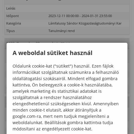
Leírás
Időpont
2023-12-11 00:00:00 - 2024-01-31 23:55:00
Kategória
Lámfalussy Sándor Közgazdaságtudományi Kar
Típus
Tanulmányi rend
2023. December 30., szombat
- 52. hét
A weboldal sütiket használ
Esemény neve
Vizsgaidőszak
Oldalunk cookie-kat ("sütiket") használ. Ezen fájlok
Leírás
információkat szolgáltatnak számunkra a felhasználó
Időpont
2023-12-11 00:00:00 - 2024-01-31 23:55:00
oldallátogatási szokásairól. Mindent elfogad gombra
Kategória
Lámfalussy Sándor Közgazdaságtudományi Kar
kattintva, Ön beleegyezik a cookie-k használatába,
Típus
Tanulmányi rend
amelyek marketing és statisztikai adatokat is
szolgáltatnak a rendszer használatához
2023. December 31., vasárnap
- 52. hét
elengedhetetlenül szükségeseken kívül. Amennyiben
minden cookie-t elutasít, akkor átirányítjuk a
Esemény neve
Vizsgaidőszak
google.com-ra, mert nem tudjuk megjeleníteni a
weboldalunkat. Beállítások gombra kattintva tudja
Leírás
módosítani az engedélyezett cookie-kat.
Időpont
2023-12-11 00:00:00 - 2024-01-31 23:55:00