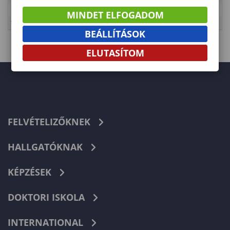
Kategória
Lámfalussy Sándor Közgazdaságtudományi Kar
MINDET ELFOGADOM
Típus
Tanulmányi rend
BEÁLLÍTÁSOK
ELUTASÍTOM
FELVÉTELIZŐKNEK
HALLGATÓKNAK
KÉPZÉSEK
DOKTORI ISKOLA
INTERNATIONAL