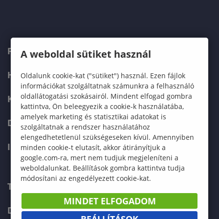
FELVÉTELIZŐKNEK
A weboldal sütiket használ
HALLGATÓKNAK
Oldalunk cookie-kat ("sütiket") használ. Ezen fájlok
információkat szolgáltatnak számunkra a felhasználó
oldallátogatási szokásairól. Mindent elfogad gombra
KÉPZÉSEK
kattintva, Ön beleegyezik a cookie-k használatába,
amelyek marketing és statisztikai adatokat is
DOKTORI ISKOLA
szolgáltatnak a rendszer használatához
elengedhetetlenül szükségeseken kívül. Amennyiben
INTERNATIONAL
minden cookie-t elutasít, akkor átirányítjuk a
google.com-ra, mert nem tudjuk megjeleníteni a
weboldalunkat. Beállítások gombra kattintva tudja
módosítani az engedélyezett cookie-kat.
TELEFONKÖNYV
MINDET ELFOGADOM
DOKUMENTUMOK
BEÁLLÍTÁSOK