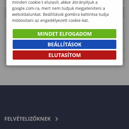
minden cookie-t elutasít, akkor átirányítjuk a
google.com-ra, mert nem tudjuk megjeleníteni a
2023. Július 23., vasárnap
- 29. hét
weboldalunkat. Beállítások gombra kattintva tudja
módosítani az engedélyezett cookie-kat.
Esemény
Vizsgaidőszak doktoranduszok
neve
részére
MINDET ELFOGADOM
Leírás
BEÁLLÍTÁSOK
Időpont
2023-06-05 00:00:00 - 2023-08-31 01:00:00
ELUTASÍTOM
Kategória
Lámfalussy Sándor Közgazdaságtudományi Kar
Típus
Tanulmányi rend – PhD
FELVÉTELIZŐKNEK