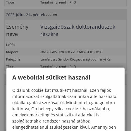
Típus
Tanulmányi rend – PhD
2023. Július 21., péntek
- 29. hét
Esemény
Vizsgaidőszak doktoranduszok
neve
részére
Leírás
Időpont
2023-06-05 00:00:00 - 2023-08-31 01:00:00
Kategória
Lámfalussy Sándor Közgazdaságtudományi Kar
Típus
Tanulmányi rend – PhD
A weboldal sütiket használ
2023. Július 22., szombat
- 29. hét
Oldalunk cookie-kat ("sütiket") használ. Ezen fájlok
Esemény
Vizsgaidőszak doktoranduszok
információkat szolgáltatnak számunkra a felhasználó
neve
részére
oldallátogatási szokásairól. Mindent elfogad gombra
kattintva, Ön beleegyezik a cookie-k használatába,
Leírás
amelyek marketing és statisztikai adatokat is
Időpont
2023-06-05 00:00:00 - 2023-08-31 01:00:00
szolgáltatnak a rendszer használatához
Kategória
Lámfalussy Sándor Közgazdaságtudományi Kar
elengedhetetlenül szükségeseken kívül. Amennyiben
Típus
Tanulmányi rend – PhD