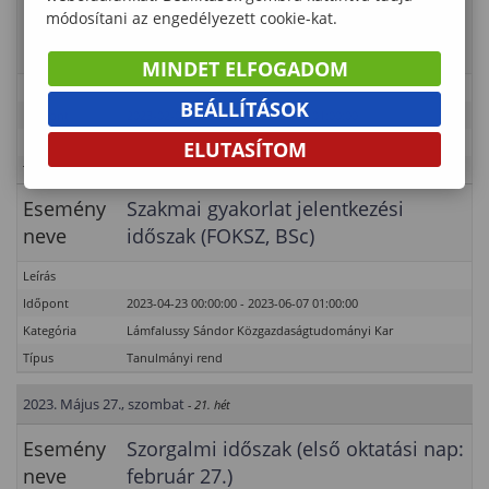
módosítani az engedélyezett cookie-kat.
Esemény
Doktoranduszok szorgalmi időszaka
neve
MINDET ELFOGADOM
Leírás
BEÁLLÍTÁSOK
Időpont
2023-02-01 00:00:00 - 2023-06-03 01:00:00
Kategória
Lámfalussy Sándor Közgazdaságtudományi Kar
ELUTASÍTOM
Típus
Tanulmányi rend – PhD
Esemény
Szakmai gyakorlat jelentkezési
neve
időszak (FOKSZ, BSc)
Leírás
Időpont
2023-04-23 00:00:00 - 2023-06-07 01:00:00
Kategória
Lámfalussy Sándor Közgazdaságtudományi Kar
Típus
Tanulmányi rend
2023. Május 27., szombat
- 21. hét
Esemény
Szorgalmi időszak (első oktatási nap:
neve
február 27.)