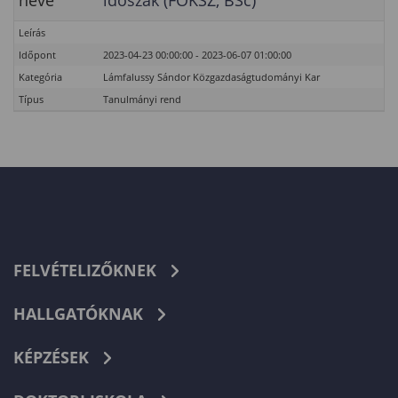
neve
időszak (FOKSZ, BSc)
Leírás
Időpont
2023-04-23 00:00:00 - 2023-06-07 01:00:00
Kategória
Lámfalussy Sándor Közgazdaságtudományi Kar
Típus
Tanulmányi rend
FELVÉTELIZŐKNEK
HALLGATÓKNAK
KÉPZÉSEK