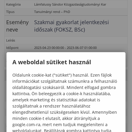
Kategória
Lámfalussy Sándor Közgazdaságtudományi Kar
Típus
Tanulmányi rend – PhD
Esemény
Szakmai gyakorlat jelentkezési
neve
időszak (FOKSZ, BSc)
Leírás
Időpont
2023-04-23 00:00:00 - 2023-06-07 01:00:00
Kategória
Lámfalussy Sándor Közgazdaságtudományi Kar
A weboldal sütiket használ
Típus
Tanulmányi rend
Oldalunk cookie-kat ("sütiket") használ. Ezen fájlok
2023. Május 26., péntek
- 21. hét
információkat szolgáltatnak számunkra a felhasználó
Esemény
Szorgalmi időszak (első oktatási nap:
oldallátogatási szokásairól. Mindent elfogad gombra
kattintva, Ön beleegyezik a cookie-k használatába,
neve
február 27.)
amelyek marketing és statisztikai adatokat is
Leírás
szolgáltatnak a rendszer használatához
elengedhetetlenül szükségeseken kívül. Amennyiben
Időpont
2023-02-01 00:00:00 - 2023-06-03 01:00:00
minden cookie-t elutasít, akkor átirányítjuk a
Kategória
Lámfalussy Sándor Közgazdaságtudományi Kar
google.com-ra, mert nem tudjuk megjeleníteni a
Típus
Tanulmányi rend
weboldalunkat. Beállítások gombra kattintva tudja