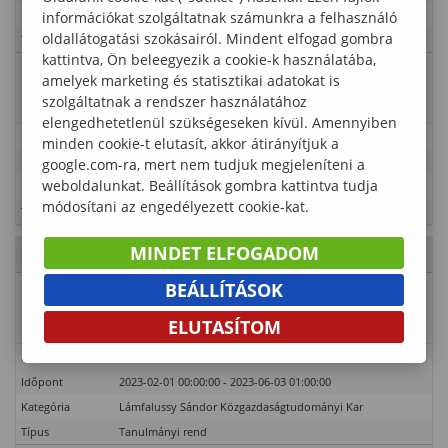
Kategória
Lámfalussy Sándor Közgazdaságtudományi Kar
információkat szolgáltatnak számunkra a felhasználó
oldallátogatási szokásairól. Mindent elfogad gombra
Típus
Tanulmányi rend
kattintva, Ön beleegyezik a cookie-k használatába,
Esemény
amelyek marketing és statisztikai adatokat is
Demonstrátori helyek meghirdetése
neve
szolgáltatnak a rendszer használatához
elengedhetetlenül szükségeseken kívül. Amennyiben
Leírás
minden cookie-t elutasít, akkor átirányítjuk a
Időpont
2023-04-06 00:00:00 - 2023-04-06 01:00:00
google.com-ra, mert nem tudjuk megjeleníteni a
weboldalunkat. Beállítások gombra kattintva tudja
Kategória
Lámfalussy Sándor Közgazdaságtudományi Kar
módosítani az engedélyezett cookie-kat.
Típus
Tanulmányi rend
MINDET ELFOGADOM
2023. Április 7., péntek
- 14. hét
BEÁLLÍTÁSOK
Esemény
Szorgalmi időszak (első oktatási
neve
nap: február 27.)
ELUTASÍTOM
Leírás
Időpont
2023-02-01 00:00:00 - 2023-06-03 01:00:00
Kategória
Lámfalussy Sándor Közgazdaságtudományi Kar
Típus
Tanulmányi rend