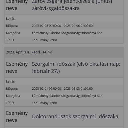
Esemény
Záróvizsgára jelentkezés a júniusi
neve
záróvizsgaidőszakra
Leírás
Időpont
2023-02-06 00:00:00 - 2023-04-06 01:00:00
Kategória
Lámfalussy Sándor Közgazdaságtudományi Kar
Típus
Tanulmányi rend
2023. Április 4., kedd
- 14. hét
Esemény
Szorgalmi időszak (első oktatási nap:
neve
február 27.)
Leírás
Időpont
2023-02-01 00:00:00 - 2023-06-03 01:00:00
Kategória
Lámfalussy Sándor Közgazdaságtudományi Kar
Típus
Tanulmányi rend
Esemény
Doktoranduszok szorgalmi időszaka
neve